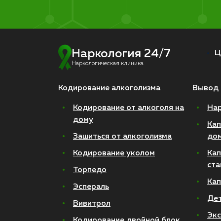
Наркология 24/7
Ц
Наркологическая клиника
Кодирование алкоголизма
Вывод 
Кодирование от алкоголя на
Нар
дому
Кап
Зашиться от алкоголизма
до
Кодирование уколом
Кап
ста
Торпедо
Кап
Эспераль
Де
Вивитрол
Экс
Кодирование двойной блок