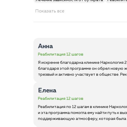
Лечение зависимости от бутирата
Реабилит
Показать все
Анна
Реабилитация 12 шагов
Я искренне благодарна клинике Наркология 2
благодаря этой программе он обрел новую жи
трезвый и активно участвует в обществе. Р
Елена
Реабилитация 12 шагов
Реабилитация по 12 шагам в клинике Нарколо
и эта программа помогла ему найти путь к 
поддерживающую атмосферу, которая была н