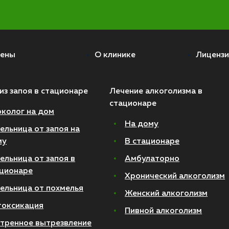
ены
О клинике
Лицензи
из запоя в стационаре
Лечение алкоголизма в
стационаре
колог на дом
На дому
ельница от запоя на
му
В стационаре
ельница от запоя в
Амбулаторно
ционаре
Хронический алкоголизм
ельница от похмелья
Женский алкоголизм
токсикация
Пивной алкоголизм
тренное вытрезвление