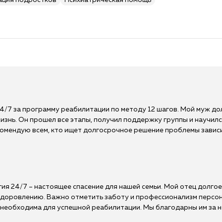
ация подростков
Психиатрическая помощь
4/7 за программу реабилитации по методу 12 шагов. Мой муж дол
знь. Он прошел все этапы, получил поддержку группы и научилс
екомендую всем, кто ищет долгосрочное решение проблемы завис
гия 24/7 – настоящее спасение для нашей семьи. Мой отец долго
выздоровлению. Важно отметить заботу и профессионализм персо
еобходима для успешной реабилитации. Мы благодарны им за но