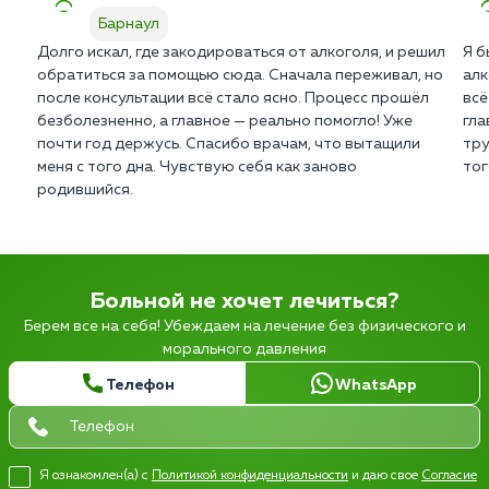
Барнаул
Долго искал, где закодироваться от алкоголя, и решил
Я б
обратиться за помощью сюда. Сначала переживал, но
алк
после консультации всё стало ясно. Процесс прошёл
всё
безболезненно, а главное — реально помогло! Уже
гла
почти год держусь. Спасибо врачам, что вытащили
тру
меня с того дна. Чувствую себя как заново
тог
родившийся.
Больной не хочет лечиться?
Берем все на себя! Убеждаем на лечение без физического и
морального давления
Телефон
WhatsApp
Я ознакомлен(а) с
Политикой конфиденциальности
и даю свое
Согласие