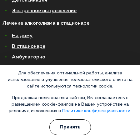
Детоксикация
Экстренное вытрезвление
Лечение алкоголизма в стационаре
На дому
В стационаре
Амбулаторно
Хронический алкоголизм
Для обеспечения оптимальной работы, анализа
Женский алкоголизм
использования и улучшения пользовательского опыта на
сайте используются технологии cookie.
Пивной алкоголизм
Продолжая пользоваться сайтом, Вы соглашаетесь с
размещением cookie-файлов на Вашем устройстве на
© 2026 Все права защищены
Политика конфиденциальности
условиях, изложенных в
Политике конфиденциальности.
Согласие на обработку персональных данных
Принять
Медицинские услуги оказываются ООО "М-Трезвость", по лицензии
ЛО-50-01-012801 от 27.08.2021 по адресу: 127083, Московская область, г.