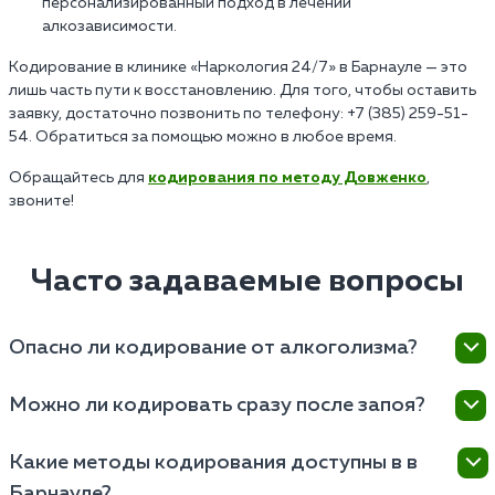
персонализированный подход в лечении
алкозависимости.
Кодирование в клинике «Наркология 24/7» в Барнауле — это
лишь часть пути к восстановлению. Для того, чтобы оставить
заявку, достаточно позвонить по телефону: +7 (385) 259-51-
54. Обратиться за помощью можно в любое время.
Обращайтесь для
кодирования по методу Довженко
,
звоните!
Часто задаваемые вопросы
Опасно ли кодирование от алкоголизма?
Кодирование от алкоголизма в в Барнауле
Можно ли кодировать сразу после запоя?
считается относительно безопасной процедурой,
если его проводит врач-нарколог после
Нет, сразу после запоя кодирование проводить
Какие методы кодирования доступны в в
предварительной диагностики. Специалист
нельзя — это противоречит медицинским
оценивает общее состояние здоровья, наличие
Барнауле?