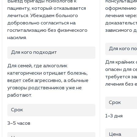
Выезд бригады психологов к
Консультаци
пациенту, который отказывается
оформлению 
лечиться. Убеждаем больного
лечения чере
добровольно согласиться на
доказательст
госпитализацию без физического
зависимого д
насилия.
Для кого п
Для кого подходит
Для крайних 
Для семей, где алкоголик
опасен для с
категорически отрицает болезнь,
требуется за
ведет себя агрессивно, а обычные
лечения без е
уговоры родственников уже не
работают.
Срок
Срок
1–3 дня
3–5 часов
Цена