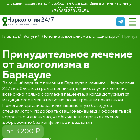
В вашем городе сейчас 4 свободные бригады. Выезд в течение 5 минут
после звонка:
+7 (385) 259-51-54
Наркология 24/7
Наркологическая клиника
Главная
Услуги
Лечение алкоголизма в стационаре
Принуди
Принудительное лечение
от алкоголизма в
Барнауле
Законный вариант помощи в Барнауле в клинике «Наркология
24/7»: объясняем родственникам, в каких случаях лечение
возможно только с согласия пациента, а когда допускается
медицинское вмешательство по экстренным показаниям.
Помогаем организовать мотивационную беседу со
специалистом, подобрать стационар/выезд и оформить всё
корректно и анонимно, чтобы человек принял лечение
добровольно без конфликтов и давления.
от 3 200 ₽