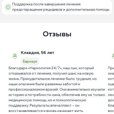
Поддержка после завершения лечения:
предотвращение рецидивов и дополнительная помощь.
Отзывы
Клавдия, 56 лет
Барнаул
Благодаря «Наркология 24/7», наш сын, который
При
отказывался от лечения, получил шанс на новую
ока
жизнь. Принудительное лечение было трудным, но
кот
наши опасения были развеяны заботой и
оце
профессионализмом врачей. Они внимательно изучили
кот
историю и потребности сына, обеспечив ему не только
леч
медицинскую помощь, но и психологическую
дос
поддержку. Результаты впечатляют – он
бла
восстанавливается и вновь начинает жить
вос