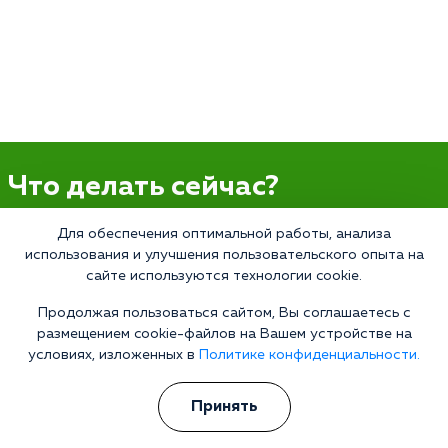
Что делать сейчас?
Для обеспечения оптимальной работы, анализа
Мы знаем всю глубину проблемы и знаем, как Вам помочь.
использования и улучшения пользовательского опыта на
Консультанты программы сами в прошлом преодолели
зависимость и знают изнутри все стороны болезни.
сайте используются технологии cookie.
Свяжитесь с нами и получите профессиональную
Продолжая пользоваться сайтом, Вы соглашаетесь с
консультацию бесплатно и анонимно.
размещением cookie-файлов на Вашем устройстве на
Получить консультацию
условиях, изложенных в
Политике конфиденциальности.
Принять