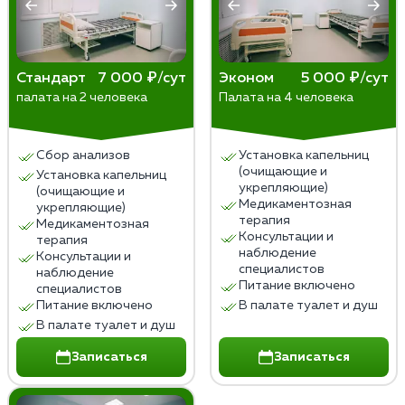
пациента. Забота о пациентах и уважение к их
правам – главные принципы медицинской этики в
таких ситуациях. Решение о принудительном
Стандарт
7 000 ₽/сут
Эконом
5 000 ₽/сут
лечении всегда должно опираться на научные
палата на 2 человека
Палата на 4 человека
данные, юридические нормы и уважение к личности
пациента.
Сбор анализов
Установка капельниц
(очищающие и
Установка капельниц
укрепляющие)
(очищающие и
Медикаментозная
укрепляющие)
терапия
Медикаментозная
Консультации и
терапия
наблюдение
Консультации и
специалистов
наблюдение
Питание включено
специалистов
Питание включено
В палате туалет и душ
В палате туалет и душ
Записаться
Записаться