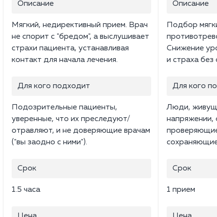
Описание
Описание
Мягкий, недирективный прием. Врач
Подбор мягк
не спорит с "бредом", а выслушивает
противотрев
страхи пациента, устанавливая
Снижение ур
контакт для начала лечения.
и страха без
Для кого подходит
Для кого п
Подозрительные пациенты,
Люди, живущ
уверенные, что их преследуют/
напряжении,
отравляют, и не доверяющие врачам
проверяющие 
("вы заодно с ними").
сохраняющие
Срок
Срок
1.5 часа
1 прием
Цена
Цена