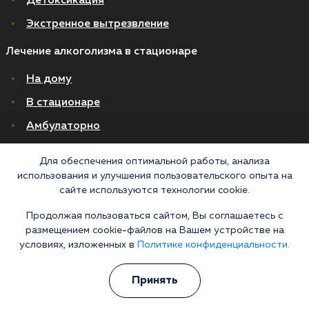
Детоксикация
Экстренное вытрезвление
Лечение алкоголизма в стационаре
На дому
В стационаре
Амбулаторно
Хронический алкоголизм
Для обеспечения оптимальной работы, анализа
Женский алкоголизм
использования и улучшения пользовательского опыта на
сайте используются технологии cookie.
Пивной алкоголизм
Продолжая пользоваться сайтом, Вы соглашаетесь с
размещением cookie-файлов на Вашем устройстве на
© 2026 Все права защищены
Политика конфиденциальности
условиях, изложенных в
Политике конфиденциальности.
Согласие на обработку персональных данных
Принять
Медицинские услуги оказываются ООО "М-Трезвость", по лицензии
ЛО-50-01-012801 от 27.08.2021 по адресу: 127083, Московская область, г.