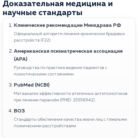
Доказательная медицина и
расстройства. В неконтролируемых случаях она
некоторые стратегии, такие как упражнения для
приводит к насильственному поведению или
научные стандарты
расслабления и медитация для снижения стресса,
самоповреждению. Болезнь может быть также
поддержка друзей и членов семьи для снижения
симптомом более серьезного психического
Клинические рекомендации Минздрава РФ
чувства изоляции, и избегание алкоголя и
заболевания, такого как шизофрения. При
Официальный алгоритм лечения хронических бредовых
наркотиков. Важно подчеркнуть, что обращение к
отсутствии лечения патология может постепенно
расстройств (F22).
медицинскому специалисту является ключевым
ухудшать качество жизни, затруднять работу,
шагом в лечении паранойи, даже при попытках
Американская психиатрическая ассоциация
отношения с друзьями и семьей, влиять на общее
справиться с симптомами дома.
(APA)
здоровье.
Руководства по практике ведения пациентов с
психотическими состояниями.
PubMed (NCBI)
Метаанализ эффективности атипичных антипсихотиков
при лечении паранойи (PMID: 25556942).
ВОЗ
Стандарты обеспечения качества жизни лиц с тяжелыми
психическими расстройствами.