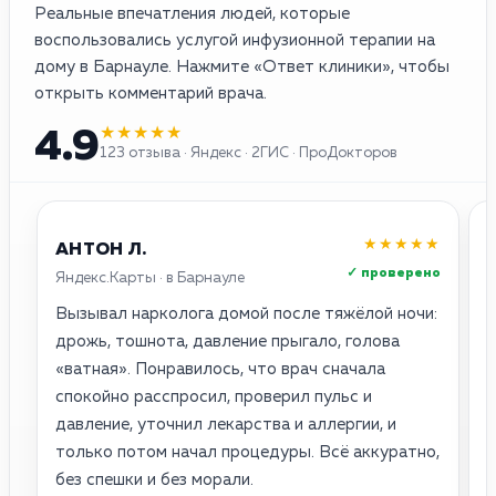
Реальные впечатления людей, которые
воспользовались услугой инфузионной терапии на
дому в Барнауле. Нажмите «Ответ клиники», чтобы
открыть комментарий врача.
★★★★★
4.9
123 отзыва · Яндекс · 2ГИС · ПроДокторов
★★★★★
АНТОН Л.
✓ проверено
Яндекс.Карты · в Барнауле
2
Вызывал нарколога домой после тяжёлой ночи:
О
дрожь, тошнота, давление прыгало, голова
о
«ватная». Понравилось, что врач сначала
с
спокойно расспросил, проверил пульс и
п
давление, уточнил лекарства и аллергии, и
н
только потом начал процедуры. Всё аккуратно,
с
без спешки и без морали.
у