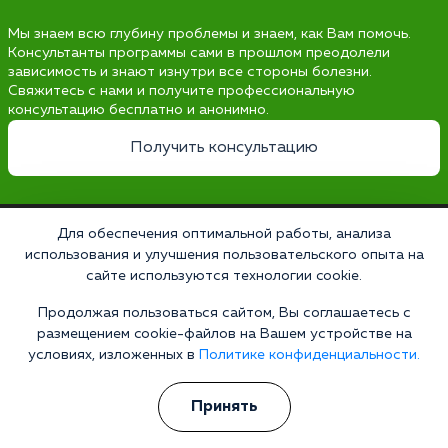
Мы знаем всю глубину проблемы и знаем, как Вам помочь.
Консультанты программы сами в прошлом преодолели
зависимость и знают изнутри все стороны болезни.
Свяжитесь с нами и получите профессиональную
консультацию бесплатно и анонимно.
Получить консультацию
Для обеспечения оптимальной работы, анализа
Наркология 24/7
использования и улучшения пользовательского опыта на
сайте используются технологии cookie.
Наркологическая клиника
Цены
Продолжая пользоваться сайтом, Вы соглашаетесь с
размещением cookie-файлов на Вашем устройстве на
О клинике
условиях, изложенных в
Политике конфиденциальности.
Лицензии
Принять
Условия проживания
Работаем по стандартам