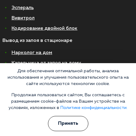
Эспераль
Вивитрол
Кодирование двойной блок
Вывод из запоя в стационаре
Нарколог на дом
Капельница от запоя на дому
Для обеспечения оптимальной работы, анализа
Капельница от запоя в стационаре
использования и улучшения пользовательского опыта на
Капельница от похмелья
сайте используются технологии cookie.
Детоксикация
Продолжая пользоваться сайтом, Вы соглашаетесь с
размещением cookie-файлов на Вашем устройстве на
Экстренное вытрезвление
условиях, изложенных в
Политике конфиденциальности.
Лечение алкоголизма в стационаре
Принять
На дому