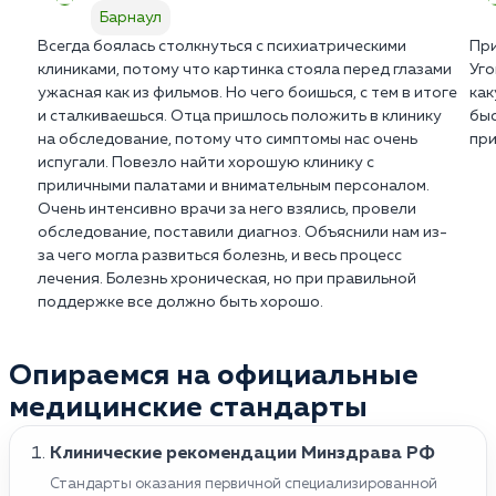
Барнаул
Всегда боялась столкнуться с психиатрическими
При
клиниками, потому что картинка стояла перед глазами
Уго
ужасная как из фильмов. Но чего боишься, с тем в итоге
как
и сталкиваешься. Отца пришлось положить в клинику
быс
на обследование, потому что симптомы нас очень
при
испугали. Повезло найти хорошую клинику с
приличными палатами и внимательным персоналом.
Очень интенсивно врачи за него взялись, провели
обследование, поставили диагноз. Объяснили нам из-
за чего могла развиться болезнь, и весь процесс
лечения. Болезнь хроническая, но при правильной
поддержке все должно быть хорошо.
Опираемся на официальные
медицинские стандарты
Клинические рекомендации Минздрава РФ
Стандарты оказания первичной специализированной