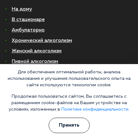
На дому
В стационаре
Амбулаторно
Хронический алкоголизм
Женский алкоголизм
Пивной алкоголизм
Для обеспечения оптимальной работы, анализа
© 2026 Все права защищены
использования и улучшения пользовательского опыта на
Правовая информация
сайте используются технологии cookie.
Политика конфиденциальности
Согласие на обработку персональных данных
Продолжая пользоваться сайтом, Вы соглашаетесь с
размещением cookie-файлов на Вашем устройстве на
условиях, изложенных в
Политике конфиденциальности.
Медицинские услуги оказываются ООО "М-Трезвость", по лицензии
ЛО-50-01-012801 от 27.08.2021 по адресу: 127083, Московская область, г.
Москва, улица 8 Марта, 1с12, подъезд 1
Принять
«Напоминаем, что сайт https://narkologiya24.clinic против распространения,
продажи и приема психоактивных веществ. Незаконное производство,