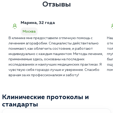
использует специальные вербальные техники для
Отзывы
установления контакта и снижения уровня
подозрительности пациента.
Марина, 32 года
Москва
В клинике мне предоставили отличную помощь с
Наш
лечением агорафобии. Специалисты действительно
отк
понимают, как облегчить состояние, и работают
тол
индивидуально с каждым пациентом. Методы лечения,
глу
применяемые здесь, основаны на последних
был
исследованиях и наилучших медицинских практиках. Я
ощу
чувствую себя гораздо лучше и увереннее. Спасибо
пом
врачам за их профессионализм и заботу!
Клинические протоколы и
стандарты