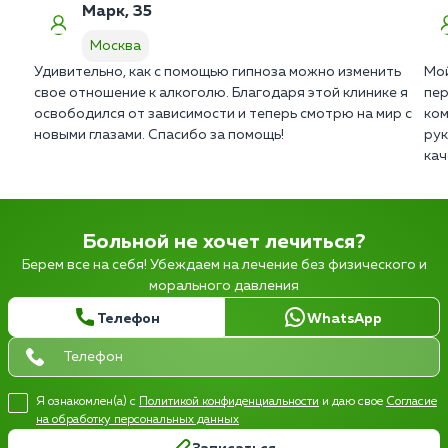
Марк, 35
Москва
Удивительно, как с помощью гипноза можно изменить
Мой
свое отношение к алкоголю. Благодаря этой клинике я
пер
освободился от зависимости и теперь смотрю на мир с
ком
новыми глазами. Спасибо за помощь!
рук
кач
Больной не хочет лечиться?
Берем все на себя! Убеждаем на лечение без физического и
морального давления
Телефон
WhatsApp
Я ознакомлен(а) с
Политикой конфиденциальности
и даю свое
Согласие
на обработку персональных данных