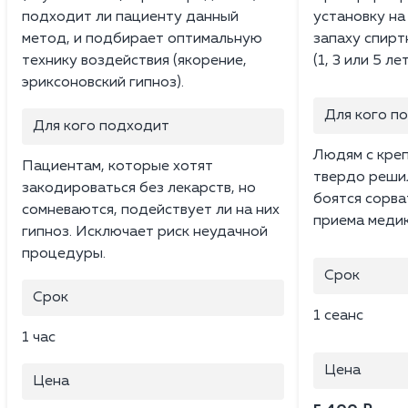
подходит ли пациенту данный
установку на
метод, и подбирает оптимальную
запаху спирт
технику воздействия (якорение,
(1, 3 или 5 лет
эриксоновский гипноз).
Для кого п
Для кого подходит
Людям с креп
Пациентам, которые хотят
твердо решил
закодироваться без лекарств, но
боятся сорва
сомневаются, подействует ли на них
приема медик
гипноз. Исключает риск неудачной
процедуры.
Срок
Срок
1 сеанс
1 час
Цена
Цена