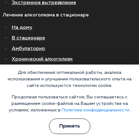
Экстренное вытрезвление
Лечение алкоголизма в стационаре
На дому
В стационаре
Амбулаторно
Хронический алкоголизм
Женский алкоголизм
Для обеспечения оптимальной работы, анализа
использования и улучшения пользовательского опыта на
Пивной алкоголизм
сайте используются технологии cookie.
© 2026 Все права защищены
Продолжая пользоваться сайтом, Вы соглашаетесь с
Правовая информация
размещением cookie-файлов на Вашем устройстве на
Политика конфиденциальности
условиях, изложенных в
Политике конфиденциальности.
Согласие на обработку персональных данных
Принять
Медицинские услуги оказываются ООО "М-Трезвость", по лицензии
ЛО-50-01-012801 от 27.08.2021 по адресу: 127083, Московская область, г.
Москва, улица 8 Марта, 1с12, подъезд 1