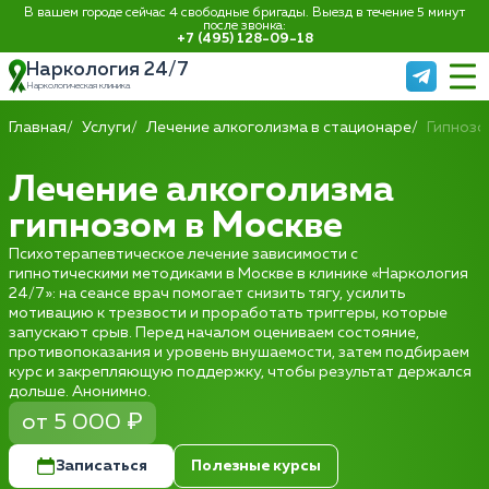
В вашем городе сейчас 4 свободные бригады. Выезд в течение 5 минут
после звонка:
+7 (495) 128-09-18
Наркология 24/7
Наркологическая клиника
Главная
Услуги
Лечение алкоголизма в стационаре
Гипнозо
Лечение алкоголизма
гипнозом в Москве
Психотерапевтическое лечение зависимости с
гипнотическими методиками в Москве в клинике «Наркология
24/7»: на сеансе врач помогает снизить тягу, усилить
мотивацию к трезвости и проработать триггеры, которые
запускают срыв. Перед началом оцениваем состояние,
противопоказания и уровень внушаемости, затем подбираем
курс и закрепляющую поддержку, чтобы результат держался
дольше. Анонимно.
от 5 000 ₽
Записаться
Полезные курсы