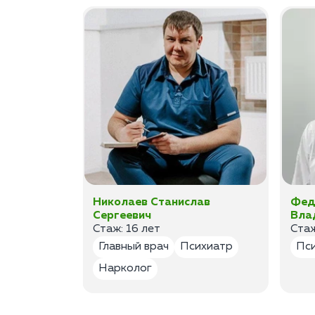
а
Николаев Станислав
Фед
Сергеевич
Вла
Стаж: 16 лет
Стаж
лог
Главный врач
Психиатр
Пс
Нарколог