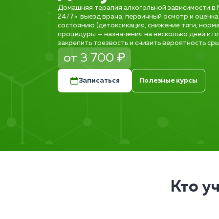
Домашняя терапия алкогольной зависимости в 
24/7»: выезд врача, первичный осмотр и оценка
состоянию (детоксикация, снижение тяги, норма
процедуры — назначения на несколько дней и п
закрепить трезвость и снизить вероятность ср
от 3 700 ₽
Записаться
Полезные курсы
Кто у