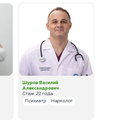
Шуров Василий
Шурова Ек
Александрович
Анатольев
Стаж: 22 года
Стаж:17 ле
Психиатр
Нарколог
Психиатр
Психотер