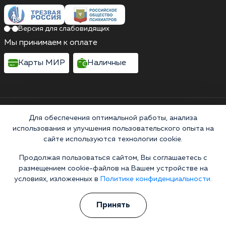
Версия для слабовидящих
Мы принимаем к оплате
Карты МИР
Наличные
Выездные бригады работают круглосуточно
Для обеспечения оптимальной работы, анализа
Москва, улица 8 Марта, 1с12, подъезд 1
использования и улучшения пользовательского опыта на
Выездные бригады работают круглосуточно
сайте используются технологии cookie.
Горячая линия 24/7
Продолжая пользоваться сайтом, Вы соглашаетесь с
+7 (495) 128-09-18
размещением cookie-файлов на Вашем устройстве на
8 (800) 200-38-19
условиях, изложенных в
Политике конфиденциальности.
Информационная служба
Принять
Перезвоните мне