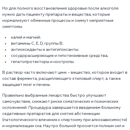
Но для полного восстановления здоровья после алкоголя
нужно дать пациенту препараты и вещества, которые
нормализуют обменные процессы и снимут неприятные
симптомы:
калий и магний;
витамины С, Е, D, группы В;
антиоксиданты и антигипоксанты;
сосудорасширяющие и гипотензивные средства;
гепатопротекторы и ноотропы.
В раствор часто включают цинк – вещество, которое входит в
состав фермента, расщепляющего этиловый спирт, а также
защищает мозг и печень.
Правильно выбранные лекарства быстро улучшают
самочувствие, снижают риски соматических и психических
осложнений. Процедура завершается введением больному
седативных препаратов для снятия абстиненции
(патологического влечения к спиртному при алкозависимости)
и нормализации сна. Наутро больной проснется полным сил и