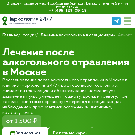
В вашем городе сейчас 4 свободные бригады. Выезд в течение 5 минут
после звонка:
+7 (495) 128-09-18
Наркология 24/7
Наркологическая клиника
Главная
Услуги
Лечение алкоголизма в стационаре
Алкогол
Лечение после
алкогольного отравления
в Москве
Восстановление после алкогольного отравления в Москве в
клинике «Наркология 24/7»: врач оценивает состояние,
снимает интоксикацию и обезвоживание, нормализует
давление и пульс, уменьшает тошноту, дрожь и тревогу. При
тяжёлых симптомах организуем перевод в стационар для
наблюдения и профилактики осложнений. Анонимно,
круглосуточно.
от 1 500 ₽
Записаться
Полезные курсы