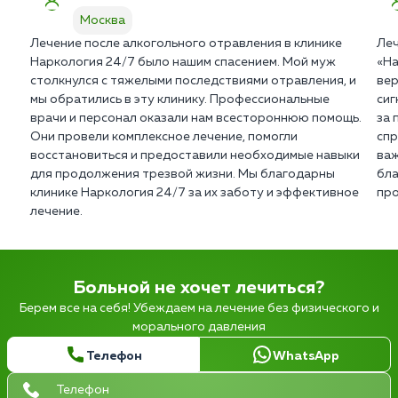
Москва
Лечение после алкогольного отравления в клинике
Леч
Наркология 24/7 было нашим спасением. Мой муж
«На
столкнулся с тяжелыми последствиями отравления, и
вер
мы обратились в эту клинику. Профессиональные
сиг
врачи и персонал оказали нам всестороннюю помощь.
за 
Они провели комплексное лечение, помогли
спр
восстановиться и предоставили необходимые навыки
важ
для продолжения трезвой жизни. Мы благодарны
бла
клинике Наркология 24/7 за их заботу и эффективное
про
лечение.
Больной не хочет лечиться?
Берем все на себя! Убеждаем на лечение без физического и
морального давления
Телефон
WhatsApp