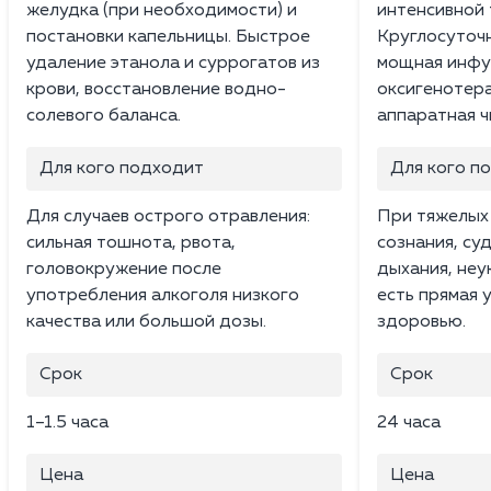
желудка (при необходимости) и
интенсивной 
постановки капельницы. Быстрое
Круглосуточ
удаление этанола и суррогатов из
мощная инфу
крови, восстановление водно-
оксигенотера
солевого баланса.
аппаратная ч
Для кого подходит
Для кого п
Для случаев острого отравления:
При тяжелых 
сильная тошнота, рвота,
сознания, су
головокружение после
дыхания, неу
употребления алкоголя низкого
есть прямая 
качества или большой дозы.
здоровью.
Срок
Срок
1–1.5 часа
24 часа
Цена
Цена