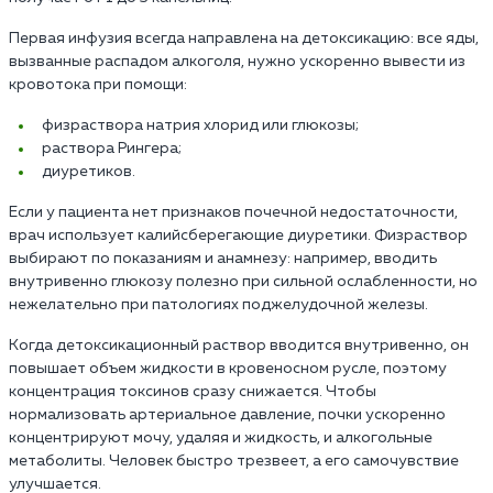
Первая инфузия всегда направлена на детоксикацию: все яды,
вызванные распадом алкоголя, нужно ускоренно вывести из
кровотока при помощи:
физраствора натрия хлорид или глюкозы;
раствора Рингера;
диуретиков.
Если у пациента нет признаков почечной недостаточности,
врач использует калийсберегающие диуретики. Физраствор
выбирают по показаниям и анамнезу: например, вводить
внутривенно глюкозу полезно при сильной ослабленности, но
нежелательно при патологиях поджелудочной железы.
Когда детоксикационный раствор вводится внутривенно, он
повышает объем жидкости в кровеносном русле, поэтому
концентрация токсинов сразу снижается. Чтобы
нормализовать артериальное давление, почки ускоренно
концентрируют мочу, удаляя и жидкость, и алкогольные
метаболиты. Человек быстро трезвеет, а его самочувствие
улучшается.