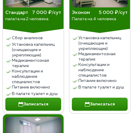
Стандарт
7 000 ₽/сут
Эконом
5 000 ₽/сут
палата на 2 человека
Палата на 4 человека
Сбор анализов
Установка капельниц
(очищающие и
Установка капельниц
укрепляющие)
(очищающие и
Медикаментозная
укрепляющие)
терапия
Медикаментозная
Консультации и
терапия
наблюдение
Консультации и
специалистов
наблюдение
Питание включено
специалистов
Питание включено
В палате туалет и душ
В палате туалет и душ
Записаться
Записаться