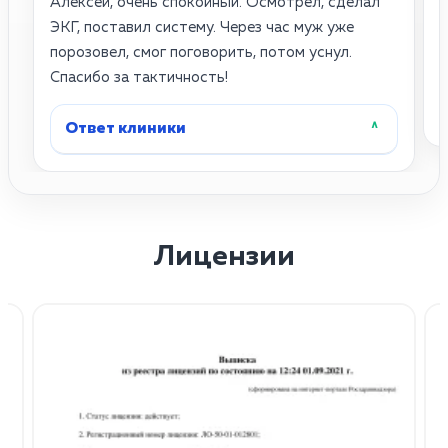
Алексей, очень спокойный. Осмотрел, сделал
4
ЭКГ, поставил систему. Через час муж уже
д
порозовел, смог поговорить, потом уснул.
б
Спасибо за тактичность!
Ответ клиники
˄
Лицензии