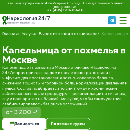
В вашем городе сейчас 4 свободные бригады. Выезд в течение 5 минут
после звонка:
+7 (495) 128-09-18
Наркология 24/7
Наркологическая клиника
Главная
Услуги
Вывод из запоя в стационаре
Капельница о
Капельница от похмелья в
Москве
Капельница от похмелья в Москве в клинике «Наркология
24/7»: врач приедет на дом и после осмотра поставит
инфузию для восстановления водно-солевого баланса,
снижения тошноты и головной боли, нормализации давления и
пульса. Состав подбирается по симптомам и хроническим
заболеваниям, после процедуры — рекомендации по питанию,
сну и препаратам на ближайшие сутки, чтобы самочувствие
стабилизировалось без риска осложнений.
от 3 200 ₽
Записаться
Полезные курсы