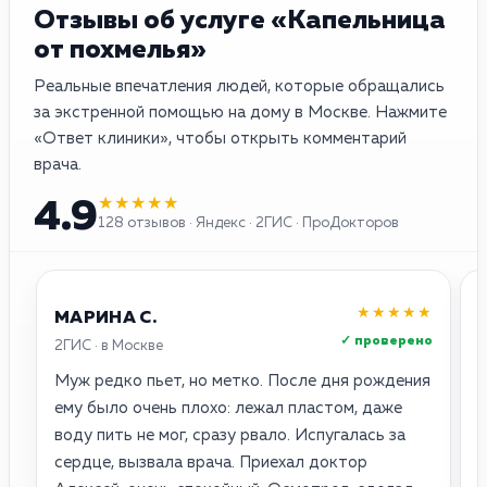
Отзывы об услуге «Капельница
от похмелья»
Реальные впечатления людей, которые обращались
за экстренной помощью на дому в Москве. Нажмите
«Ответ клиники», чтобы открыть комментарий
врача.
★★★★★
4.9
128 отзывов · Яндекс · 2ГИС · ПроДокторов
★★★★★
МАРИНА С.
✓ проверено
2ГИС · в Москве
Я
Муж редко пьет, но метко. После дня рождения
Н
ему было очень плохо: лежал пластом, даже
в
воду пить не мог, сразу рвало. Испугалась за
Г
сердце, вызвала врача. Приехал доктор
с