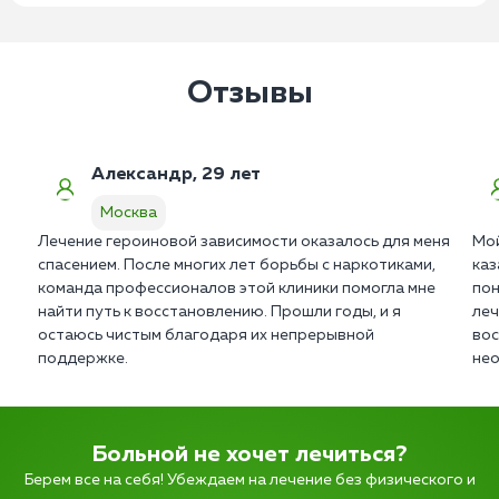
Отзывы
Александр, 29 лет
Москва
Лечение героиновой зависимости оказалось для меня
Мой
спасением. После многих лет борьбы с наркотиками,
каз
команда профессионалов этой клиники помогла мне
пон
найти путь к восстановлению. Прошли годы, и я
леч
остаюсь чистым благодаря их непрерывной
вос
поддержке.
нео
Больной не хочет лечиться?
Берем все на себя! Убеждаем на лечение без физического и