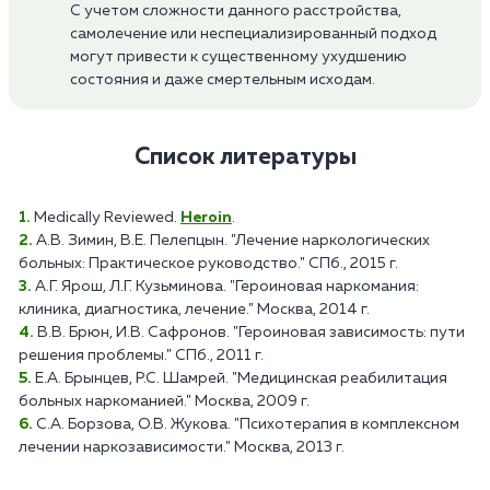
С учетом сложности данного расстройства,
самолечение или неспециализированный подход
могут привести к существенному ухудшению
состояния и даже смертельным исходам.
Список литературы
Medically Reviewed.
Heroin
.
А.В. Зимин, В.Е. Пелепцын. "Лечение наркологических
больных: Практическое руководство." СПб., 2015 г.
А.Г. Ярош, Л.Г. Кузьминова. "Героиновая наркомания:
клиника, диагностика, лечение." Москва, 2014 г.
В.В. Брюн, И.В. Сафронов. "Героиновая зависимость: пути
решения проблемы." СПб., 2011 г.
Е.А. Брынцев, Р.С. Шамрей. "Медицинская реабилитация
больных наркоманией." Москва, 2009 г.
С.А. Борзова, О.В. Жукова. "Психотерапия в комплексном
лечении наркозависимости." Москва, 2013 г.