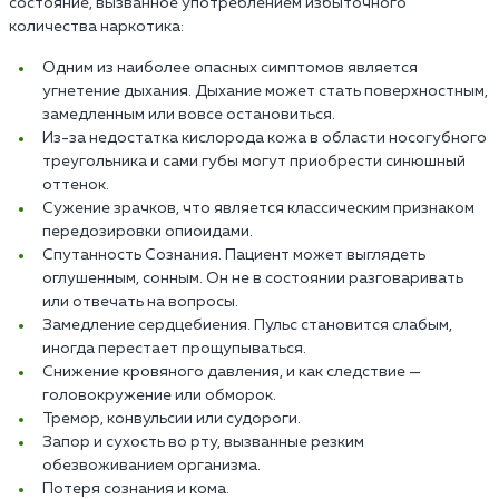
состояние, вызванное употреблением избыточного
количества наркотика:
Одним из наиболее опасных симптомов является
угнетение дыхания. Дыхание может стать поверхностным,
замедленным или вовсе остановиться.
Из-за недостатка кислорода кожа в области носогубного
треугольника и сами губы могут приобрести синюшный
оттенок.
Сужение зрачков, что является классическим признаком
передозировки опиоидами.
Спутанность Сознания. Пациент может выглядеть
оглушенным, сонным. Он не в состоянии разговаривать
или отвечать на вопросы.
Замедление сердцебиения. Пульс становится слабым,
иногда перестает прощупываться.
Снижение кровяного давления, и как следствие —
головокружение или обморок.
Тремор, конвульсии или судороги.
Запор и сухость во рту, вызванные резким
обезвоживанием организма.
Потеря сознания и кома.