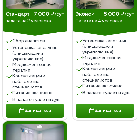
Стандарт
7 000 ₽/сут
Эконом
5 000 ₽/сут
палата на 2 человека
Палата на 4 человека
Сбор анализов
Установка капельниц
(очищающие и
Установка капельниц
укрепляющие)
(очищающие и
Медикаментозная
укрепляющие)
терапия
Медикаментозная
Консультации и
терапия
наблюдение
Консультации и
специалистов
наблюдение
Питание включено
специалистов
Питание включено
В палате туалет и душ
В палате туалет и душ
Записаться
Записаться