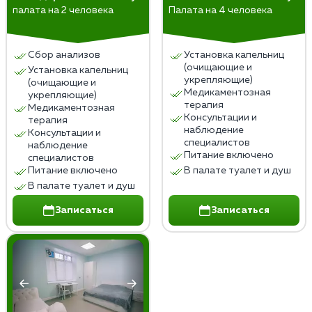
Хотя считается, что наркомания, как алкоголизм, —
адаптации в обществе.
палата на 2 человека
Палата на 4 человека
Мы предлагаем услугу интервенции — нарколог и
хроническая болезнь, можно выйти в пожизненную
психиатр объяснят больному необходимость
ремиссию.
лечения. Они провели десяток таких разговоров и
Сбор анализов
Установка капельниц
знают, как убедить человека.
(очищающие и
Установка капельниц
укрепляющие)
(очищающие и
Медикаментозная
укрепляющие)
терапия
Медикаментозная
Консультации и
терапия
наблюдение
Консультации и
специалистов
наблюдение
Питание включено
специалистов
Питание включено
В палате туалет и душ
В палате туалет и душ
Записаться
Записаться