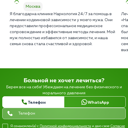
Москва
Я благодарна клинике Наркология 24/7 за помощь в
Леч
лечении кодеиновой зависимости у моего мужа. Они
«На
предоставили профессиональное медицинское
спа
сопровождение и эффективные методы лечения. Мой
был
муж полностью избавился от зависимости, и наша
мое
семья снова стала счастливой и здоровой.
сем
выз
Больной не хочет лечиться?
Берем все на себя! Убеждаем на лечение без физического и
морального давления
Телефон
WhatsApp
Я ознакомлен(а) с
Политикой конфиденциальности
и даю свое
Согласие