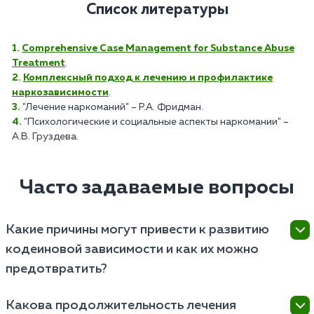
Список литературы
Comprehensive Case Management for Substance Abuse
Treatment
.
Комплексный подход к лечению и профилактике
наркозависимости
.
"Лечение наркоманий" – Р.А. Фридман.
"Психологические и социальные аспекты наркомании" –
А.В. Груздева.
Часто задаваемые вопросы
Какие причины могут привести к развитию
кодеиновой зависимости и как их можно
предотвратить?
Развитие кодеиновой зависимости может быть
Какова продолжительность лечения
обусловлено различными факторами, включая