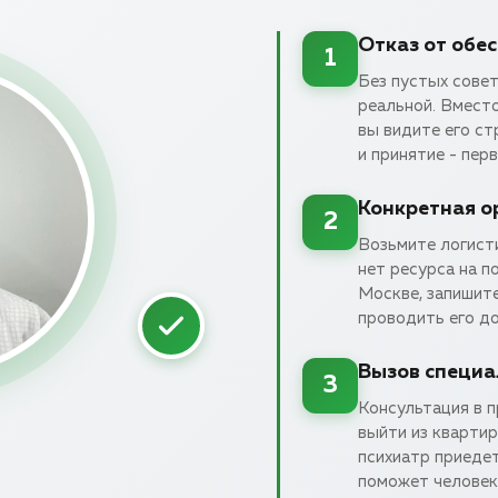
Отказ от обе
1
Без пустых совет
реальной. Вмест
вы видите его с
и принятие - пер
Конкретная о
2
Возьмите логисти
нет ресурса на п
Москве, запишите
проводить его до
Вызов специа
3
Консультация в п
выйти из квартир
психиатр приеде
поможет человек