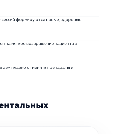
де сессий формируются новые, здоровые
ен на мягкое возвращение пациента в
огаем плавно отменить препараты и
ментальных