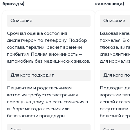
бригады)
капельница)
Описание
Описание
Срочная оценка состояния
Базовая капе
диспетчером по телефону. Подбор
похмелья. В 
состава терапии, расчет времени
глюкоза, вита
прибытия. Полная анонимность —
спазмолитики
автомобиль без медицинских знаков.
для нормализ
Для кого подходит
Для кого п
Пациентам и родственникам,
Подходит дл
которым требуется экстренная
коротким зап
помощь на дому, но есть сомнения в
легкой степе
выборе метода лечения или
отсутствием 
безопасности процедуры.
болезней сер
Срок
Срок