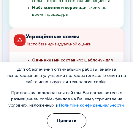
сном — строго по состоянию пациента
Наблюдение и коррекция
схемы во
время процедуры
Упрощённые схемы
Часто без индивидуальной оценки
Одинаковый состав
«по шаблону» для
разных пациентов
Для обеспечения оптимальной работы, анализа
Минимальная коррекция
использования и улучшения пользовательского опыта на
обезвоживания без электролитного
сайте используются технологии cookie.
баланса
Продолжая пользоваться сайтом, Вы соглашаетесь с
Без учёта
хронических заболеваний и
размещением cookie-файлов на Вашем устройстве на
рисков
условиях, изложенных в
Политике конфиденциальности.
Без корректировки
терапии по
состоянию во время процедуры
Принять
Фокус на “сделать капельницу”
, а не на
клиническую картину