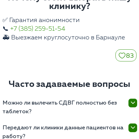
клинику?
✅ Гарантия анонимности
📞
+7 (385) 259-51-54
🚑 Выезжаем круглосуточно в Барнауле
83
Часто задаваемые вопросы
Можно ли вылечить СДВГ полностью без
таблеток?
Расстройство имеет нейробиологическую природу,
Передают ли клиники данные пациентов на
связанную с нехваткой дофамина. При выраженных
работу?
симптомах психотерапия без медикаментов дает