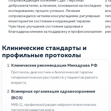
сопровождающих болезней СДВГ. Персонал
у с
доброжелателен, а лечение, основанное на последних
про
исследованиях, прошло успешно. Лечение
всю
сопровождался четкими консультациями, регулярным
гип
мониторингом состояния и коррекцией терапии.
леч
Чувствую улучшение состояния здоровья и
улу
благодарна клинике за поддержку и профессионализм.
рек
Клинические стандарты и
профильные протоколы
Клинические рекомендации Минздрава РФ
Протоколы диагностики и биологической терапии
гиперкинетических расстройств у пациентов разного
возраста.
Всемирная организация здравоохранения
(ВОЗ)
МКБ-11, профильный раздел нейроонтогенетических
патологий развития мозга.