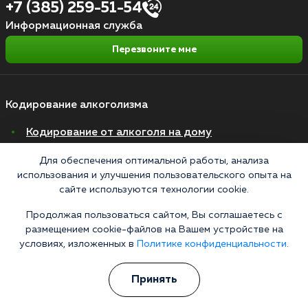
+7 (385) 259-51-54
Информационная служба
Перезвоните мне
Кодирование алкоголизма
Кодирование от алкоголя на дому
Зашиться от алкоголизма
Для обеспечения оптимальной работы, анализа
использования и улучшения пользовательского опыта на
Кодирование уколом
сайте используются технологии cookie.
Торпедо
Продолжая пользоваться сайтом, Вы соглашаетесь с
Эспераль
размещением cookie-файлов на Вашем устройстве на
условиях, изложенных в
Политике конфиденциальности.
Вивитрол
Кодирование двойной блок
Принять
Вывод из запоя в стационаре