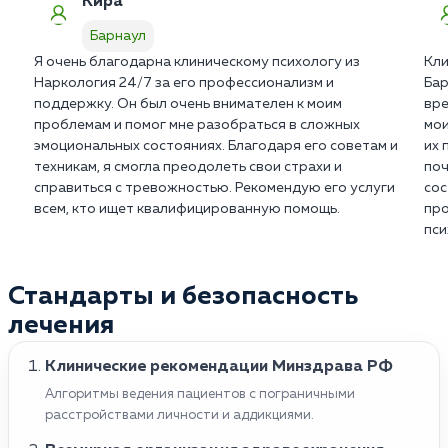
Кира
Барнаул
Я очень благодарна клиническому психологу из
Кли
Наркология 24/7 за его профессионализм и
Бар
поддержку. Он был очень внимателен к моим
вре
проблемам и помог мне разобраться в сложных
мои
эмоциональных состояниях. Благодаря его советам и
их 
техникам, я смогла преодолеть свои страхи и
поч
справиться с тревожностью. Рекомендую его услуги
сос
всем, кто ищет квалифицированную помощь.
про
пси
Стандарты и безопасность
лечения
Клинические рекомендации Минздрава РФ
Алгоритмы ведения пациентов с пограничными
расстройствами личности и аддикциями.