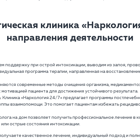
гическая клиника «Наркология
направления деятельности
ем поддержку при острой интоксикации, выводим из запоя, пров
идуальная программа терапии, направленная на восстановлени
еняются современные методы очищения организма, медикаментоз
с мотивацией пациента для достижения устойчивого результата.
а. Клиника «Наркология 24/7» предлагает программы постлечеб
руппы взаимопомощи. Это помогает пациентам избежать рецидив
колога на дом позволяет получить профессиональное лечение в 
я или острые состояния интоксикации.
 получаете качественное лечение, индивидуальный подход и пол