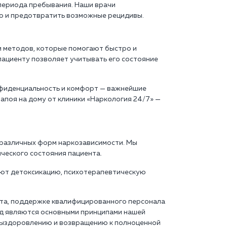
периода пребывания. Наши врачи
но и предотвратить возможные рецидивы.
и методов, которые помогают быстро и
пациенту позволяет учитывать его состояние
нфиденциальность и комфорт — важнейшие
апоя на дому от клиники «Наркология 24/7» —
 различных форм наркозависимости. Мы
ческого состояния пациента.
ют детоксикацию, психотерапевтическую
нта, поддержке квалифицированного персонала
од являются основными принципами нашей
 выздоровлению и возвращению к полноценной