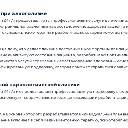
 при алкоголизме
ия 24/7» предоставляются профессиональные услуги в лечении з
рограммы, направленные на восстановление здоровья пациента 
оксикации, психотерапии и реабилитации, которые помогают из
и на дому, что делает лечение доступным и комфортным для пац
ачи анализируют состояние пациента, разрабатывают оптималь
 качество услуг и стремление к восстановлению здоровья — осн
ифицированную поддержку, которая поможет справиться с завис
тной наркологической клиники
я 24/7» мы предоставляем профессиональную поддержку в выводе
используют современные методы детоксикации и реабилитации 
, на основе которого разрабатывается индивидуальный план вы
чение включает в себя медикаментозную терапию, психотерапию