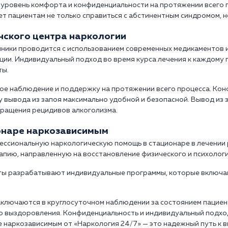
 уровень комфорта и конфиденциальности на протяжении всего 
ет пациентам не только справиться с абстинентным синдромом, 
инского центра наркологии
иники проводится с использованием современных медикаментов 
ции. Индивидуальный подход во время курса лечения к каждому 
ты.
ое наблюдение и поддержку на протяжении всего процесса. Ко
 вывода из запоя максимально удобной и безопасной. Вывод из з
вращения рецидивов алкоголизма.
онаре наркозависимым
ессиональную наркологическую помощь в стационаре в лечении
пию, направленную на восстановление физического и психологи
ты разрабатывают индивидуальные программы, которые включа
аключаются в круглосуточном наблюдении за состоянием пацие
го выздоровления. Конфиденциальность и индивидуальный подх
е наркозависимым от «Наркология 24/7» — это надежный путь к