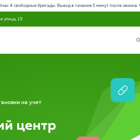
йчас 4 свободные бригады. Выезд в течение 5 минут после звонка:
я улица, 19
О
ановки на учет
ий центр