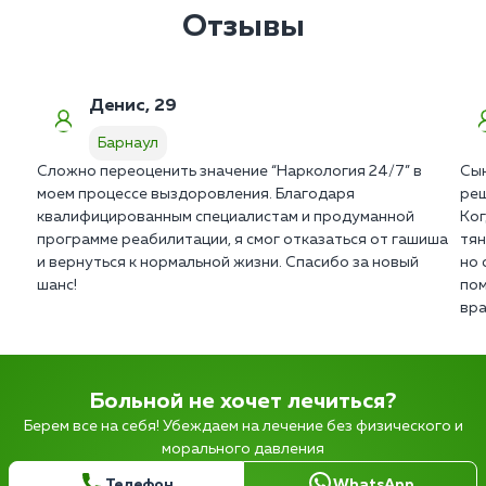
Отзывы
Денис, 29
Барнаул
Сложно переоценить значение “Наркология 24/7” в
Сын
моем процессе выздоровления. Благодаря
реш
квалифицированным специалистам и продуманной
Ког
программе реабилитации, я смог отказаться от гашиша
тян
и вернуться к нормальной жизни. Спасибо за новый
но 
шанс!
пом
вра
Больной не хочет лечиться?
Берем все на себя! Убеждаем на лечение без физического и
морального давления
Телефон
WhatsApp