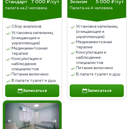
Стандарт
7 000 ₽/сут
Эконом
5 000 ₽/сут
палата на 2 человека
Палата на 4 человека
Сбор анализов
Установка капельниц
(очищающие и
Установка капельниц
укрепляющие)
(очищающие и
Медикаментозная
укрепляющие)
терапия
Медикаментозная
Консультации и
терапия
наблюдение
Консультации и
специалистов
наблюдение
Питание включено
специалистов
Питание включено
В палате туалет и душ
В палате туалет и душ
Записаться
Записаться