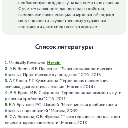
необходимую поддержку на каждом этапе лечения.
С учетом сложности данного расстройства,
самолечение или неспециализированный подход
могут привести к существенному ухудшению
состояния и даже смертельным исходам.
Список литературы
Medically Reviewed.
Heroin
.
А.В. Зимин, В.Е. Пелепцын. "Лечение наркологических
больных: Практическое руководство." СПб., 2015 г.
А.Г. Ярош, Л.Г. Кузьминова. "Героиновая наркомания:
клиника, диагностика, лечение." Москва, 2014 г.
В.В. Брюн, И.В. Сафронов. "Героиновая зависимость: пути
решения проблемы." СПб., 2011 г.
Е.А. Брынцев, Р.С. Шамрей. "Медицинская реабилитация
больных наркоманией." Москва, 2009 г.
С.А. Борзова, О.В. Жукова. "Психотерапия в комплексном
лечении наркозависимости." Москва, 2013 г.