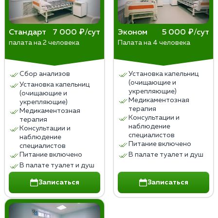
Стандарт
7 000 ₽/сут
Эконом
5 000 ₽/сут
палата на 2 человека
Палата на 4 человека
Сбор анализов
Установка капельниц
(очищающие и
Установка капельниц
укрепляющие)
(очищающие и
Медикаментозная
укрепляющие)
терапия
Медикаментозная
Консультации и
терапия
наблюдение
Консультации и
специалистов
наблюдение
Питание включено
специалистов
Питание включено
В палате туалет и душ
В палате туалет и душ
Записаться
Записаться