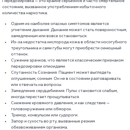
Передозировка — это крайне серьезное и часто смертельное
состояние, вызванное употреблением избыточного
количества наркотика:
Одним из наиболее опасных симптомов является
угнетение дыхания. Дыхание может стать поверхностным,
замедленным или вовсе остановиться.
Из-за недостатка кислорода кожа в области носогубного
треугольника и сами губы могут приобрести синюшный
оттенок.
Сужение зрачков, что является классическим признаком
передозировки опиоидами.
Спутанность Сознания. Пациент может выглядеть
оглушенным, сонным. Он не в состоянии разговаривать
или отвечать на вопросы.
Замедление сердцебиения. Пульс становится слабым,
иногда перестает прощупываться.
Снижение кровяного давления, и как следствие —
головокружение или обморок.
Тремор, конвульсии или судороги.
Запор и сухость во рту, вызванные резким
обезвоживанием организма.