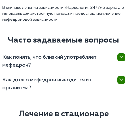
В клинике лечения зависимости «Наркология 24/7» в Барнауле
мы оказываем экстренную помощь и предоставляем лечение
мефедроновой зависимости.
Часто задаваемые вопросы
Как понять, что близкий употребляет
мефедрон?
Понять, что близкий употребляет наркотик, можно
Как долго мефедрон выводится из
по изменениям в поведении, нарушениям сна,
организма?
потере аппетита, а также появлению носовых
кровотечений.
Наркотик выводится из организма 3-5 дней, в
зависимости от индивидуальных характеристик и
частоты употребления.
Лечение в стационаре