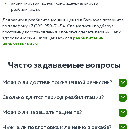
анонимность и полная конфиденциальность
реабилитации.
Для записи в реабилитационный центр в Барнауле позвоните
по телефону +7 (385) 259-51-54. Специалисты подберут
программу восстановления и помогут сделать первый шаг к
здоровой жизни. Обращайтесь для
реабилитации
наркозависимых
!
Часто задаваемые вопросы
Можно ли достичь пожизненной ремиссии?
Возможность достичь ремиссии в центре зависит от
Сколько длится период реабилитации?
множества факторов, включая индивидуальные
особенности пациента, степень зависимости,
Основная программа может продлиться от
Можно ли навещать пациента?
мотивацию к выздоровлению и соблюдение
нескольких недель до нескольких месяцев, в
рекомендаций специалистов.
зависимости от степени зависимости, физического и
В «Наркология 24/7» предусмотрена возможность
Нужна ли подготовка к лечению в рехабе?
психологического состояния пациента. Иногда