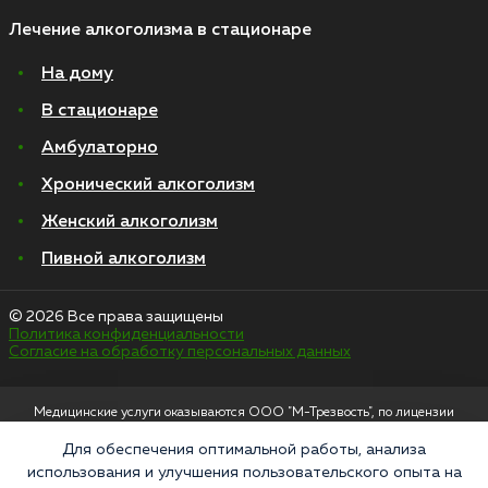
Лечение алкоголизма в стационаре
На дому
В стационаре
Амбулаторно
Хронический алкоголизм
Женский алкоголизм
Пивной алкоголизм
© 2026 Все права защищены
Политика конфиденциальности
Согласие на обработку персональных данных
Медицинские услуги оказываются ООО "М-Трезвость", по лицензии
ЛО-50-01-012801 от 27.08.2021 по адресу: 127083, Московская область, г.
Москва, улица 8 Марта, 1с12, подъезд 1
Для обеспечения оптимальной работы, анализа
использования и улучшения пользовательского опыта на
«Напоминаем, что сайт https://narkologiya24.clinic против распространения,