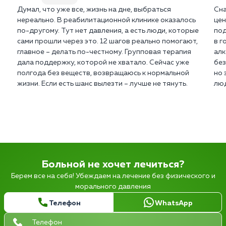
Думал, что уже все, жизнь на дне, выбраться
Сна
нереально. В реабилитационной клинике оказалось
цен
по-другому. Тут нет давления, а есть люди, которые
под
сами прошли через это. 12 шагов реально помогают,
в г
главное – делать по-честному. Групповая терапия
алк
дала поддержку, которой не хватало. Сейчас уже
без
полгода без веществ, возвращаюсь к нормальной
но 
жизни. Если есть шанс вылезти – лучше не тянуть.
люд
Больной не хочет лечиться?
Берем все на себя! Убеждаем на лечение без физического и
морального давления
Телефон
WhatsApp