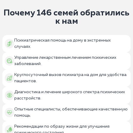
течение 30 минут. Врачи могут оказать помощь на
назначаются лекарственные препараты. Врачи
дому или провести экстренную госпитализацию в
следят за дозировкой, побочными эффектами
Почему 146 семей обратились
комфортабельную частную клинику, но только с
и реакцией на них пациента.
к нам
согласия больного.
Психиатрические больницы предлагают
различные терапевтические интервенции:
психотерапию, групповую терапию, семейные
Психиатрическая помощь на дому в экстренных
консультации, арт-терапию и другие методы.
случаях.
Во время пребывания в стационаре пациенты
Управление лекарственным лечением психических
получают непрерывную медицинскую
заболеваний.
поддержку и наблюдение со персонала.
Нередко в стационарных условиях проводятся
Круглосуточный вызов психиатра на дом для удобства
пациентов.
программы реабилитации, которые помогают
пациентам вернуться к нормальной жизни
Диагностика и лечение широкого спектра психических
после выписки.
расстройств.
Опытные специалисты, обеспечивающие качественную
помощь.
Рекомендации по образу жизни для улучшения
психического состояния.