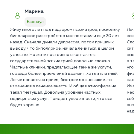
Марина
Барнаул
Живу много лет под надзором психиатров, поскольку
Леч
биполярное расстройство мне поставили еще 20 лет
кли
назад. Сначала думали депрессия, потом пришли к
Сло
выводу, что биполярное, начала лечиться, в целом
сит
успешно. Но жить постоянно в контакте с
вме
государственной психиатрией довольно сложно.
в т
Частные клиники, предлагающие такие же услуги,
уго
гораздо более приемлемый вариант, хоть и платный.
физ
Легче попасть на прием, быстрее можно какие-то
над
изменения в лечение внести. И общая атмосфера не
Име
такая гнетущая. Довольна уровнем частных
мес
медицинских услуг. Придает уверенности, что все
себ
будет хорошо.
выз
над