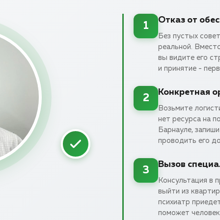
Отказ от обе
1
Без пустых совет
реальной. Вмест
вы видите его с
и принятие - пер
Конкретная о
2
Возьмите логисти
нет ресурса на п
Барнауле, запиши
проводить его до
Вызов специа
3
Консультация в п
выйти из квартир
психиатр приеде
поможет человек