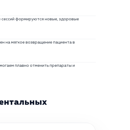
де сессий формируются новые, здоровые
ен на мягкое возвращение пациента в
омогаем плавно отменить препараты и
ментальных