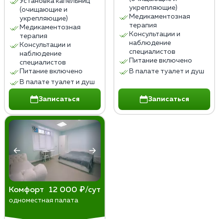
Установка капельниц
Лечение пивного алкоголизма в домашних условиях
укрепляющие)
(очищающие и
не заменяет профессиональной медицинской и
Медикаментозная
укрепляющие)
терапия
психологической помощи, которая необходима для
Медикаментозная
Консультации и
терапия
эффективного и безопасного лечения.
наблюдение
Консультации и
специалистов
наблюдение
Питание включено
специалистов
Питание включено
В палате туалет и душ
В палате туалет и душ
Записаться
Записаться
Комфорт
12 000 ₽/сут
одноместная палата