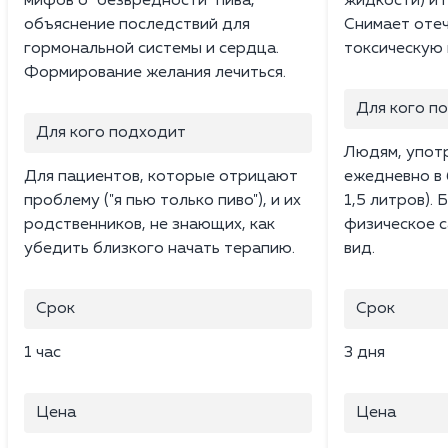
мифов о "безвредности" пива,
жидкости) и 
объяснение последствий для
Снимает отеч
гормональной системы и сердца.
токсическую 
Формирование желания лечиться.
Для кого п
Для кого подходит
Людям, упот
Для пациентов, которые отрицают
ежедневно в 
проблему ("я пью только пиво"), и их
1,5 литров).
родственников, не знающих, как
физическое с
убедить близкого начать терапию.
вид.
Срок
Срок
1 час
3 дня
Цена
Цена