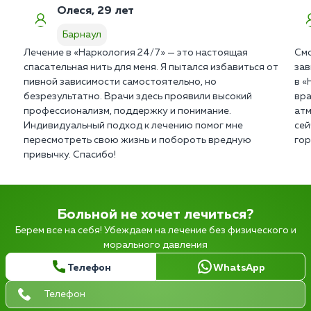
Олеся, 29 лет
Барнаул
Лечение в «Наркология 24/7» — это настоящая
Смо
спасательная нить для меня. Я пытался избавиться от
зав
пивной зависимости самостоятельно, но
в «
безрезультатно. Врачи здесь проявили высокий
вра
профессионализм, поддержку и понимание.
атм
Индивидуальный подход к лечению помог мне
сей
пересмотреть свою жизнь и побороть вредную
гор
привычку. Спасибо!
Больной не хочет лечиться?
Берем все на себя! Убеждаем на лечение без физического и
морального давления
Телефон
WhatsApp