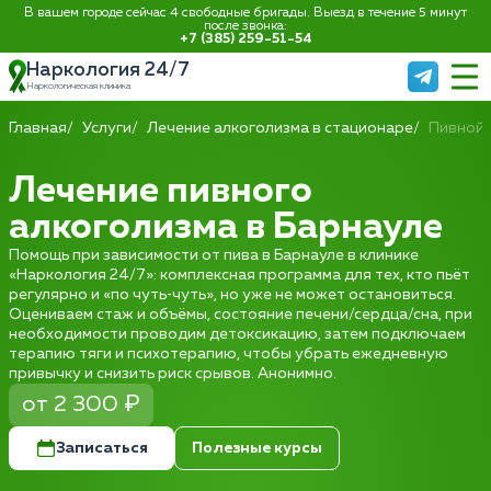
В вашем городе сейчас 4 свободные бригады. Выезд в течение 5 минут
после звонка:
+7 (385) 259-51-54
Наркология 24/7
Наркологическая клиника
Главная
Услуги
Лечение алкоголизма в стационаре
Пивной 
Лечение пивного
алкоголизма в Барнауле
Помощь при зависимости от пива в Барнауле в клинике
«Наркология 24/7»: комплексная программа для тех, кто пьёт
регулярно и «по чуть‑чуть», но уже не может остановиться.
Оцениваем стаж и объёмы, состояние печени/сердца/сна, при
необходимости проводим детоксикацию, затем подключаем
терапию тяги и психотерапию, чтобы убрать ежедневную
привычку и снизить риск срывов. Анонимно.
от 2 300 ₽
Записаться
Полезные курсы