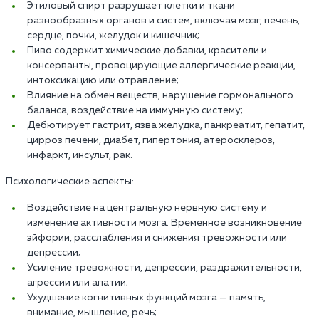
Этиловый спирт разрушает клетки и ткани
разнообразных органов и систем, включая мозг, печень,
сердце, почки, желудок и кишечник;
Пиво содержит химические добавки, красители и
консерванты, провоцирующие аллергические реакции,
интоксикацию или отравление;
Влияние на обмен веществ, нарушение гормонального
баланса, воздействие на иммунную систему;
Дебютирует гастрит, язва желудка, панкреатит, гепатит,
цирроз печени, диабет, гипертония, атеросклероз,
инфаркт, инсульт, рак.
Психологические аспекты:
Воздействие на центральную нервную систему и
изменение активности мозга. Временное возникновение
эйфории, расслабления и снижения тревожности или
депрессии;
Усиление тревожности, депрессии, раздражительности,
агрессии или апатии;
Ухудшение когнитивных функций мозга — память,
внимание, мышление, речь;