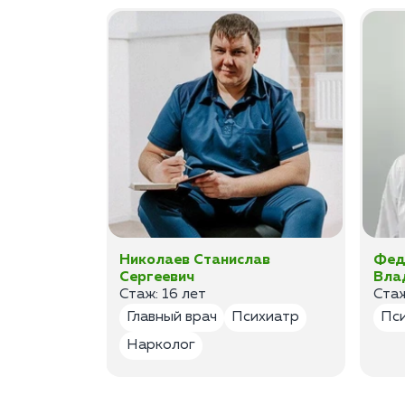
ан
Николаев Станислав
Фед
Сергеевич
Вла
Стаж: 16 лет
Стаж
лог
Главный врач
Психиатр
Пс
Нарколог