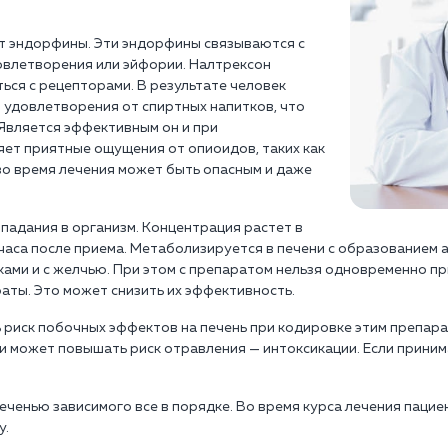
ет эндорфины. Эти эндорфины связываются с
овлетворения или эйфории. Налтрексон
ься с рецепторами. В результате человек
 удовлетворения от спиртных напитков, что
 Является эффективным он и при
яет приятные ощущения от опиоидов, таких как
во время лечения может быть опасным и даже
падания в организм. Концентрация растет в
 часа после приема. Метаболизируется в печени с образованием 
ами и с желчью. При этом с препаратом нельзя одновременно п
ты. Это может снизить их эффективность.
 риск побочных эффектов на печень при кодировке этим препарат
и может повышать риск отравления — интоксикации. Если приним
печенью зависимого все в порядке. Во время курса лечения паци
у.