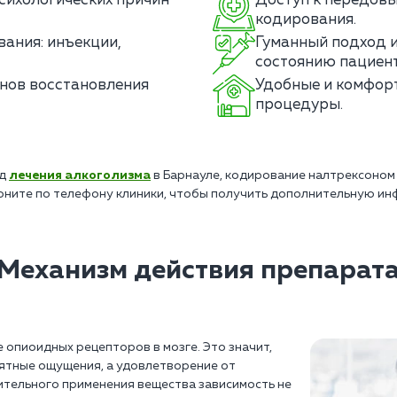
сихологических причин
Доступ к передовы
кодирования.
ания: инъекции,
Гуманный подход и
состоянию пациент
нов восстановления
Удобные и комфор
процедуры.
од
лечения алкоголизма
в Барнауле, кодирование налтрексоном
оните по телефону клиники, чтобы получить дополнительную ин
Механизм действия препарат
опиоидных рецепторов в мозге. Это значит,
иятные ощущения, а удовлетворение от
ительного применения вещества зависимость не