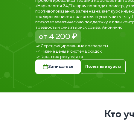
Пролонгированная терапия на основе налтрексо
«Наркология 24/7»: врач проводит осмотр, уто
противопоказания, затем назначает курс инъекц
«подкрепление» от алкоголя и уменьшить тягу.
психотерапевтическую поддержку и план контр
трезвость и снизить риск срыва. Анонимно.
от 4 200 ₽
Сертифицированные препараты
Низкие цены и система скидок
Гарантия результата
Записаться
Полезные курсы
Кто у