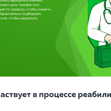
на в Барнауле в клинике
чняет срок трезвости и
ий по графику, чтобы снизить
 Параллельно подбираем
оля, чтобы закрепить
частвует в процессе реабил