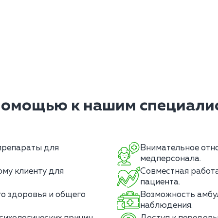
помощью к нашим специалис
препараты для
Внимательное отн
медперсонала.
му клиенту для
Совместная работа
пациента.
о здоровья и общего
Возможность амбу
наблюдения.