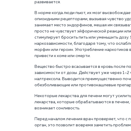
развивается.
В норме когда люди пьют, их мозг высвобожда
опиоидными рецепторами, вызывая чувство уд
занимает место эндорфинов, мешая им связыват
просто не чувствует эйфорической реакции или
стимулирует бросить пить или уменьшить дозу.
наркозависимости, благодаря тому, что ослабл
морфин или героин. Употребление наркотиков 
привести к коме или смерти.
Вещество быстро всасывается в кровь после по
зависимости от дозы. Действует уже через 1–2
налтрексола. Выводится преимущественно почк
обезболивающие или противокашлевые препара
Некоторые лекарства для печени могут усилить
лекарства, которые обрабатываются в печени, 
возникает сонливость.
Перед началом лечения врач проверяет, что с 
орган, это позволит вовремя заметить проблем