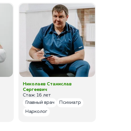
Николаев Станислав
Федоров 
Сергеевич
Владимир
Стаж: 16 лет
Стаж: 14 ле
Главный врач
Психиатр
Психиатр
Нарколог