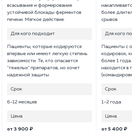
всасывание и формирование
накапливаетс
устойчивой блокады ферментов
более длите
печени. Мягкое действие.
срывов.
Для кого подходит
Для кого п
Пациенты, которые кодируются
Пациенты с 
впервые или имеют легкую степень
кодировок, 
зависимости. Те, кто опасается
более 1 года.
"тяжелых" препаратов, но хочет
находится в
надежной защиты.
(командировк
Срок
Срок
6–12 месяцев
1–2 года
Цена
Цена
от 3 900 ₽
от 5 400 ₽