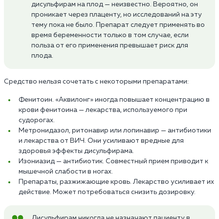
дисульфирам на плод — неизвестно. Вероятно, он
проникает через плаценту, но исследований на эту
тему пока не было. Препарат следует применять во
время беременности только в том случае, если
польза от его применения превышает риск для
плода.
Средство нельзя сочетать с некоторыми препаратами:
Фенитоин. «Аквилонг» иногда повышает концентрацию в
крови фенитоина — лекарства, используемого при
судорогах.
Метронидазол, ритонавир или лопинавир — антибиотики
и лекарства от ВИЧ. Они усиливают вредные для
здоровья эффекты дисульфирама.
Изониазид — антибиотик. Совместный прием приводит к
мышечной слабости в ногах.
Препараты, разжижающие кровь. Лекарство усиливает их
действие. Может потребоваться снизить дозировку.
Дисульфирам никогда не назначают пациенту в