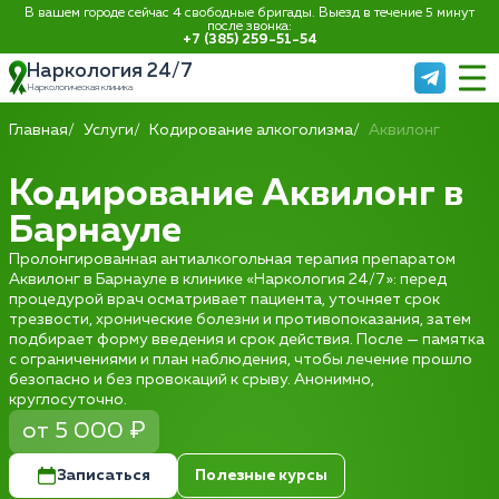
В вашем городе сейчас 4 свободные бригады. Выезд в течение 5 минут
после звонка:
+7 (385) 259-51-54
Наркология 24/7
Наркологическая клиника
Главная
Услуги
Кодирование алкоголизма
Аквилонг
Кодирование Аквилонг в
Барнауле
Пролонгированная антиалкогольная терапия препаратом
Аквилонг в Барнауле в клинике «Наркология 24/7»: перед
процедурой врач осматривает пациента, уточняет срок
трезвости, хронические болезни и противопоказания, затем
подбирает форму введения и срок действия. После — памятка
с ограничениями и план наблюдения, чтобы лечение прошло
безопасно и без провокаций к срыву. Анонимно,
круглосуточно.
от 5 000 ₽
Записаться
Полезные курсы