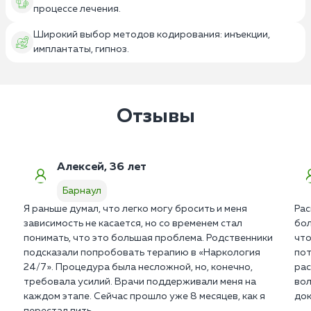
процессе лечения.
Широкий выбор методов кодирования: инъекции,
имплантаты, гипноз.
Отзывы
Алексей, 36 лет
Барнаул
Я раньше думал, что легко могу бросить и меня
Рас
зависимость не касается, но со временем стал
бол
понимать, что это большая проблема. Родственники
что
подсказали попробовать терапию в «Наркология
пот
24/7». Процедура была несложной, но, конечно,
рас
требовала усилий. Врачи поддерживали меня на
вол
каждом этапе. Сейчас прошло уже 8 месяцев, как я
док
перестал пить.