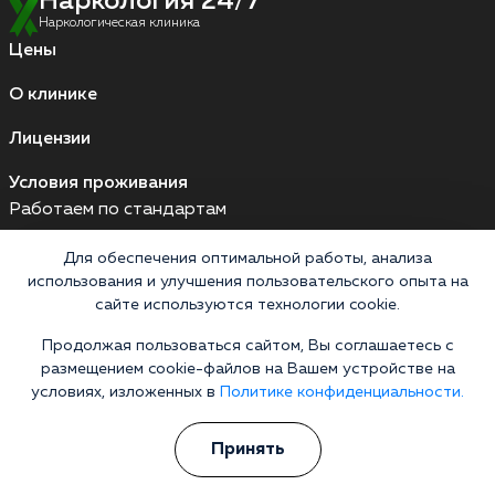
Наркология 24/7
Наркологическая клиника
Цены
О клинике
Лицензии
Условия проживания
Работаем по стандартам
Для обеспечения оптимальной работы, анализа
использования и улучшения пользовательского опыта на
Версия для слабовидящих
сайте используются технологии cookie.
Мы принимаем к оплате
Продолжая пользоваться сайтом, Вы соглашаетесь с
Карты МИР
Наличные
размещением cookie-файлов на Вашем устройстве на
условиях, изложенных в
Политике конфиденциальности.
Принять
Выездные бригады работают круглосуточно
Россия, Алтайский край, Барнаул, Мало-