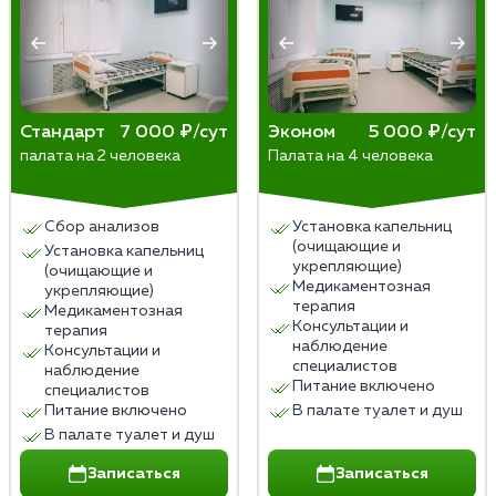
желание его употреблять. Однако для
следовать рекомендациям врачей после
долгосрочных результатов рекомендуется
процедуры. Также важна поддержка со стороны
обратиться к психотерапевту или психологу.
близких и специалистов. Только с ней возможно
сохранить результат надолго и преодолеть
сложности на пути к выздоровлению.
Стандарт
7 000 ₽/сут
Эконом
5 000 ₽/сут
палата на 2 человека
Палата на 4 человека
Важно обратиться к опытным врачам и получить
консультацию по поводу выбора наилучшего
Сбор анализов
Установка капельниц
метода лечения.
(очищающие и
Установка капельниц
укрепляющие)
(очищающие и
Медикаментозная
укрепляющие)
терапия
Медикаментозная
Консультации и
терапия
наблюдение
Консультации и
специалистов
наблюдение
Питание включено
специалистов
Питание включено
В палате туалет и душ
В палате туалет и душ
Записаться
Записаться