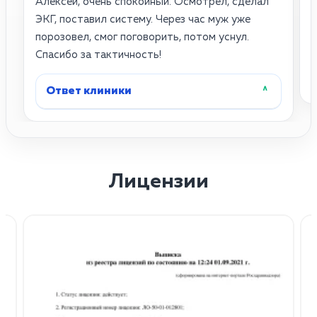
Алексей, очень спокойный. Осмотрел, сделал
4
ЭКГ, поставил систему. Через час муж уже
д
порозовел, смог поговорить, потом уснул.
б
Спасибо за тактичность!
Ответ клиники
˄
Лицензии