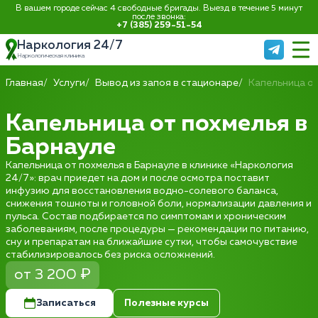
В вашем городе сейчас 4 свободные бригады. Выезд в течение 5 минут
после звонка:
+7 (385) 259-51-54
Наркология 24/7
Наркологическая клиника
Главная
Услуги
Вывод из запоя в стационаре
Капельница о
Капельница от похмелья в
Барнауле
Капельница от похмелья в Барнауле в клинике «Наркология
24/7»: врач приедет на дом и после осмотра поставит
инфузию для восстановления водно-солевого баланса,
снижения тошноты и головной боли, нормализации давления и
пульса. Состав подбирается по симптомам и хроническим
заболеваниям, после процедуры — рекомендации по питанию,
сну и препаратам на ближайшие сутки, чтобы самочувствие
стабилизировалось без риска осложнений.
от 3 200 ₽
Записаться
Полезные курсы