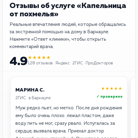
Отзывы об услуге «Капельница
от похмелья»
Реальные впечатления людей, которые обращались
за экстренной помощью на дому в Барнауле.
Нажмите «Ответ клиники», чтобы открыть
комментарий врача.
★★★★★
4.9
128 отзывов · Яндекс · 2ГИС · ПроДокторов
★★★★★
МАРИНА С.
✓ проверено
2ГИС · в Барнауле
Я
Муж редко пьет, но метко. После дня рождения
Н
ему было очень плохо: лежал пластом, даже
в
воду пить не мог, сразу рвало. Испугалась за
Г
сердце, вызвала врача. Приехал доктор
с