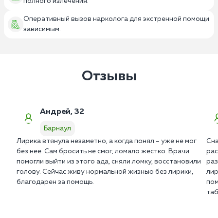
полного излечения.
Оперативный вызов нарколога для экстренной помощи
зависимым.
Отзывы
Андрей, 32
Барнаул
Лирика втянула незаметно, а когда понял – уже не мог
Сна
без нее. Сам бросить не смог, ломало жестко. Врачи
рас
помогли выйти из этого ада, сняли ломку, восстановили
раз
голову. Сейчас живу нормальной жизнью без лирики,
лир
благодарен за помощь.
пом
таб