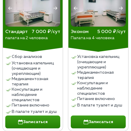
усугубить состояние больного. Лучшее, что могут
сделать близкие — вызвать бригаду СМП, позвонив
в частную наркологическую клинику.
Стандарт
7 000 ₽/сут
Эконом
5 000 ₽/сут
палата на 2 человека
Палата на 4 человека
Сбор анализов
Установка капельниц
(очищающие и
Установка капельниц
укрепляющие)
(очищающие и
Медикаментозная
укрепляющие)
терапия
Медикаментозная
Консультации и
терапия
наблюдение
Консультации и
специалистов
наблюдение
Питание включено
специалистов
Питание включено
В палате туалет и душ
В палате туалет и душ
Записаться
Записаться