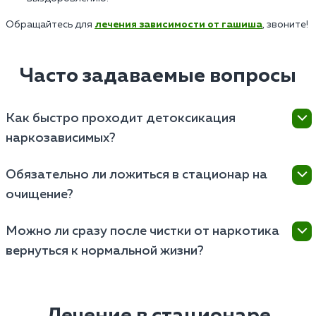
Обращайтесь для
лечения зависимости от гашиша
, звоните!
Часто задаваемые вопросы
Как быстро проходит детоксикация
наркозависимых?
Детоксикация наркотиков занимает от нескольких
Обязательно ли ложиться в стационар на
дней до недели. Срок зависит от вида наркотиков,
очищение?
состояния организма, тяжести зависимости.
Стационар нужен при тяжелой зависимости или
Можно ли сразу после чистки от наркотика
риске осложнений. При легкой абстиненции
вернуться к нормальной жизни?
возможно очищение на дому под контролем врача.
После лечения требуется реабилитация и
психотерапия. Этот этап лечения поможет
избавиться от психологической зависимости и
Лечение в стационаре