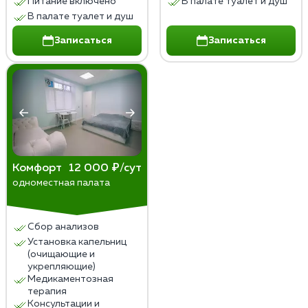
Питание включено
В палате туалет и душ
В палате туалет и душ
Записаться
Записаться
Комфорт
12 000 ₽/сут
одноместная палата
Сбор анализов
Установка капельниц
(очищающие и
укрепляющие)
Медикаментозная
терапия
Консультации и