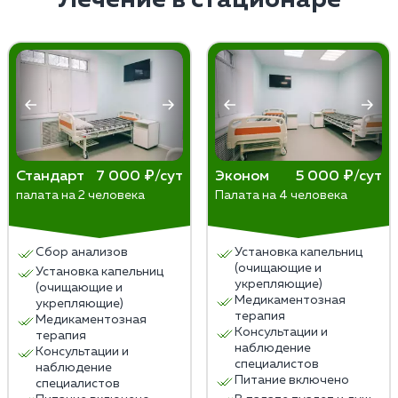
снизить риск срыва.
Стандарт
7 000 ₽/сут
Эконом
5 000 ₽/сут
палата на 2 человека
Палата на 4 человека
Сбор анализов
Установка капельниц
(очищающие и
Установка капельниц
укрепляющие)
(очищающие и
Медикаментозная
укрепляющие)
терапия
Медикаментозная
Консультации и
терапия
наблюдение
Консультации и
специалистов
наблюдение
Питание включено
специалистов