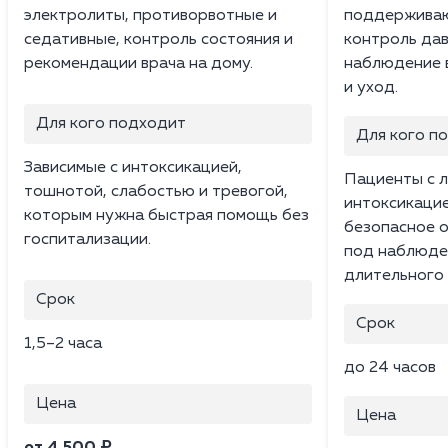
электролиты, противорвотные и
поддерживаю
седативные, контроль состояния и
контроль дав
рекомендации врача на дому.
наблюдение в
и уход.
Для кого подходит
Для кого п
Зависимые с интоксикацией,
Пациенты с л
тошнотой, слабостью и тревогой,
интоксикацие
которым нужна быстрая помощь без
безопасное 
госпитализации.
под наблюден
длительного 
Срок
Срок
1,5–2 часа
до 24 часов
Цена
Цена
от 4 500 ₽