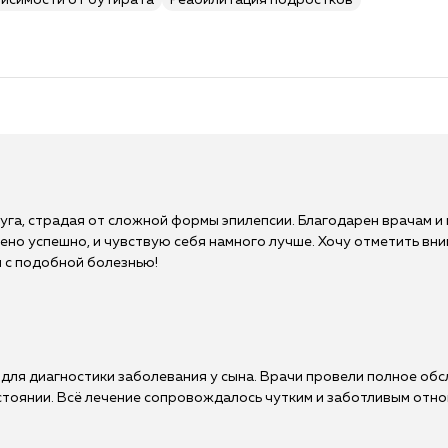
висимости от бутирата
Реабилитация подростков
уга, страдая от сложной формы эпилепсии. Благодарен врачам и
но успешно, и чувствую себя намного лучше. Хочу отметить вним
я с подобной болезнью!
 для диагностики заболевания у сына. Врачи провели полное об
остоянии. Всё лечение сопровождалось чутким и заботливым отн