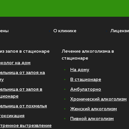
ены
О клинике
Лицензи
из запоя в стационаре
Лечение алкоголизма в
стационаре
колог на дом
На дому
ельница от запоя на
му
В стационаре
ельница от запоя в
Амбулаторно
ционаре
Хронический алкоголизм
ельница от похмелья
Женский алкоголизм
токсикация
Пивной алкоголизм
тренное вытрезвление