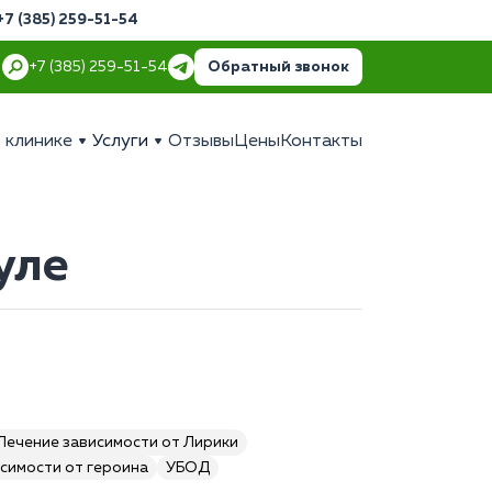
+7 (385) 259-51-54
Обратный звонок
+7 (385) 259-51-54
 клинике
Услуги
Отзывы
Цены
Контакты
уле
Лечение зависимости от Лирики
симости от героина
УБОД