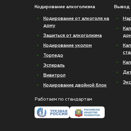
Кодирование алкоголизма
Вывод 
Кодирование от алкоголя на
Нар
дому
Кап
Зашиться от алкоголизма
до
Кодирование уколом
Кап
ста
Торпедо
Кап
Эспераль
Де
Вивитрол
Экс
Кодирование двойной блок
Работаем по стандартам