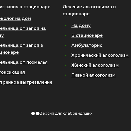
из запоя в стационаре
Лечение алкоголизма в
стационаре
колог на дом
На дому
ельница от запоя на
му
В стационаре
ельница от запоя в
Амбулаторно
ционаре
Хронический алкоголизм
ельница от похмелья
Женский алкоголизм
токсикация
Пивной алкоголизм
тренное вытрезвление
Версия для слабовидящих