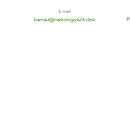
E-mail:
Р
barnaul@narkologiya24.clinic