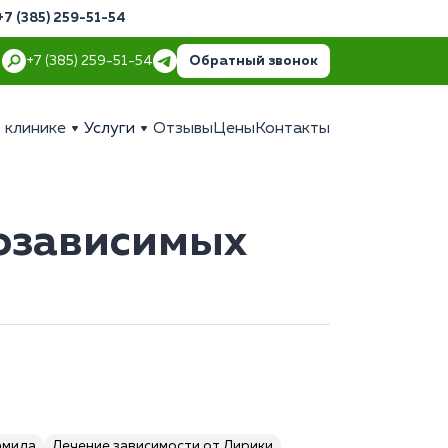
+7 (385) 259-51-54
Обратный звонок
+7 (385) 259-51-54
 клинике
Услуги
Отзывы
Цены
Контакты
озависимых
амида
Лечение зависимости от Лирики