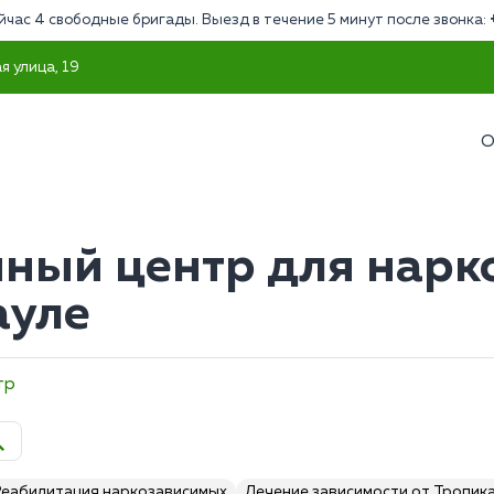
йчас 4 свободные бригады. Выезд в течение 5 минут после звонка:
я улица, 19
О
ный центр для нарк
ауле
тр
Реабилитация наркозависимых
Лечение зависимости от Тропик