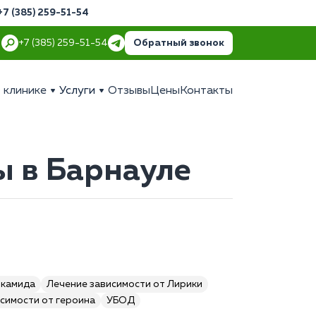
+7 (385) 259-51-54
Обратный звонок
+7 (385) 259-51-54
 клинике
Услуги
Отзывы
Цены
Контакты
ы в Барнауле
икамида
Лечение зависимости от Лирики
симости от героина
УБОД