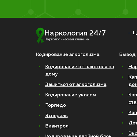
Наркология 24/7
Ц
Наркологическая клиника
Кодирование алкоголизма
Вывод 
Кодирование от алкоголя на
Нар
дому
Кап
Зашиться от алкоголизма
до
Кодирование уколом
Кап
ста
Торпедо
Кап
Эспераль
Де
Вивитрол
Экс
Кодирование двойной блок