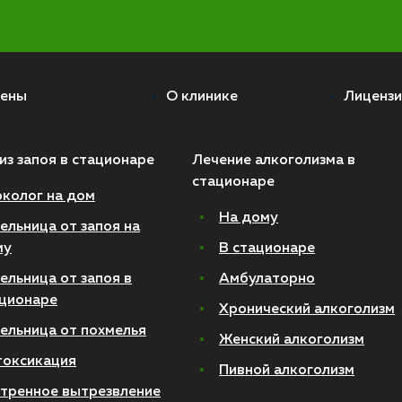
ены
О клинике
Лицензи
из запоя в стационаре
Лечение алкоголизма в
стационаре
колог на дом
На дому
ельница от запоя на
му
В стационаре
ельница от запоя в
Амбулаторно
ционаре
Хронический алкоголизм
ельница от похмелья
Женский алкоголизм
токсикация
Пивной алкоголизм
тренное вытрезвление