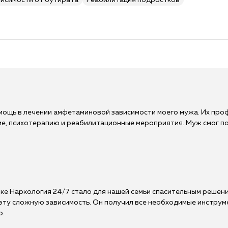
висимости от бутирата
Реабилитация подростков
омощь в лечении амфетаминовой зависимости моего мужа. Их пр
е, психотерапию и реабилитационные мероприятия. Муж смог по
ке Наркология 24/7 стало для нашей семьи спасительным решени
эту сложную зависимость. Он получил все необходимые инстру
ю.