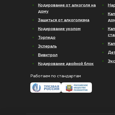
Кодирование от алкоголя на
Нар
дому
Кап
Зашиться от алкоголизма
до
Кодирование уколом
Кап
ста
Торпедо
Кап
Эспераль
Де
Вивитрол
Экс
Кодирование двойной блок
Работаем по стандартам