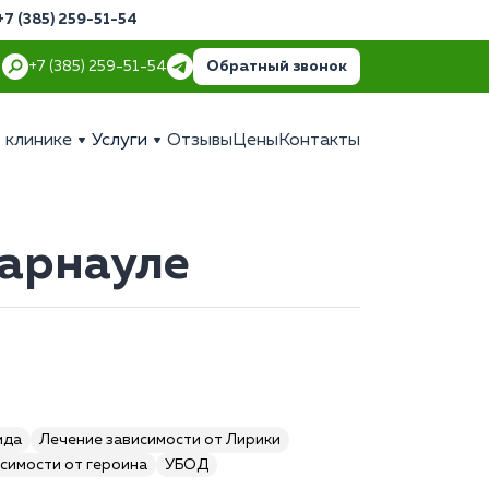
+7 (385) 259-51-54
Обратный звонок
+7 (385) 259-51-54
 клинике
Услуги
Отзывы
Цены
Контакты
Барнауле
ида
Лечение зависимости от Лирики
симости от героина
УБОД