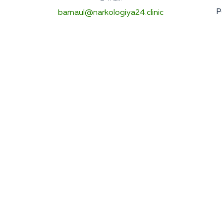
Р
barnaul@narkologiya24.clinic