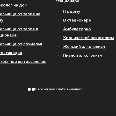
стационаре
колог на дом
На дому
ельница от запоя на
му
В стационаре
ельница от запоя в
Амбулаторно
ционаре
Хронический алкоголизм
ельница от похмелья
Женский алкоголизм
токсикация
Пивной алкоголизм
тренное вытрезвление
Версия для слабовидящих