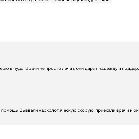
висимости от бутирата
Реабилитация подростков
ерю в чудо. Врачи не просто лечат, они дарят надежду и поддерж
 помощь. Вызвали наркологическую скорую, приехали врачи и он
!