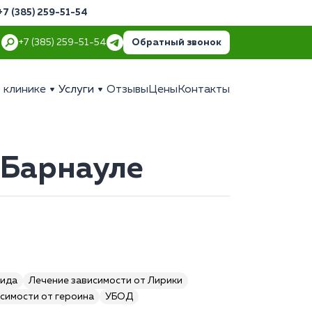
+7 (385) 259-51-54
Обратный звонок
+7 (385) 259-51-54
 клинике
Услуги
Отзывы
Цены
Контакты
 Барнауле
мида
Лечение зависимости от Лирики
симости от героина
УБОД