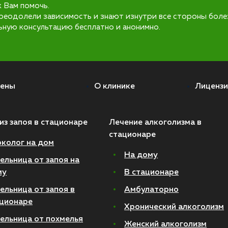
к Вам помочь.
реодолели зависимость и знают изнутри все стороны боле
ьную консультацию бесплатно и анонимно.
ены
О клинике
Лицензи
из запоя в стационаре
Лечение алкоголизма в
стационаре
колог на дом
На дому
ельница от запоя на
му
В стационаре
ельница от запоя в
Амбулаторно
ционаре
Хронический алкоголизм
ельница от похмелья
Женский алкоголизм