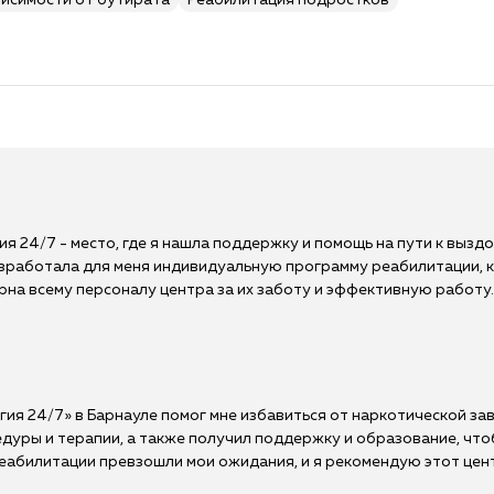
висимости от бутирата
Реабилитация подростков
я 24/7 - место, где я нашла поддержку и помощь на пути к выз
работала для меня индивидуальную программу реабилитации, к
рна всему персоналу центра за их заботу и эффективную работу.
ия 24/7» в Барнауле помог мне избавиться от наркотической зав
дуры и терапии, а также получил поддержку и образование, что
еабилитации превзошли мои ожидания, и я рекомендую этот центр