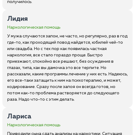
получилось.
Лидия
Наркологическая помощь
У мужа случаются запои, не часто, но регулярно, раз в год
где-то, как проходящий повод найдется, юбилей чей-то
или свадьба. Но с тех пор как появилась частная
наркология, все стало гораздо проще. Быстро
приезжают, спокойно все решают, без осуждения в
глазах, типа, как вы дамочка это все терпите. Но
рассказали, какие программы лечение у них есть. Надеюсь,
его все-таки затащить к ним на психотерапию, и может,
кодирование. Сразу после запоя он всегда готов, но
потом как-то проблема растворяется до следующего
раза. Надо что-то с этим делать.
Лариса
Наркологическая помощь
Приводили сына сдать анализы на наркотики. Ситуация