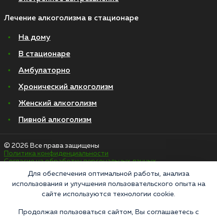
Лечение алкоголизма в стационаре
На дому
В стационаре
Амбулаторно
Хронический алкоголизм
Женский алкоголизм
Пивной алкоголизм
© 2026 Все права защищены
Политика конфиденциальности
Согласие на обработку персональных данных
Для обеспечения оптимальной работы, анализа
использования и улучшения пользовательского опыта на
«Напоминаем, что сайт https://narkologiya24.clinic против распространения,
сайте используются технологии cookie.
продажи и приема психоактивных веществ. Незаконное производство,
пропаганда и сбыт наркотических средств или их аналогов карается в
соответствии с законом 228.1 УКРФ и КоАП РФ Статья 6.13. Материалы,
Продолжая пользоваться сайтом, Вы соглашаетесь с