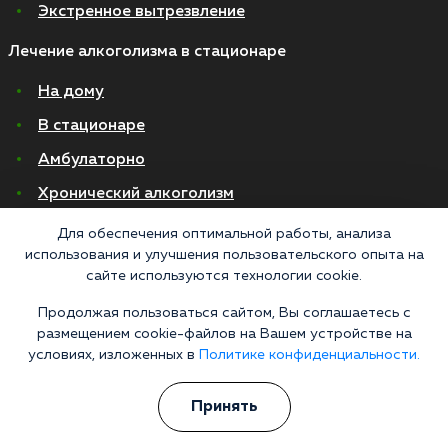
Экстренное вытрезвление
Лечение алкоголизма в стационаре
На дому
В стационаре
Амбулаторно
Хронический алкоголизм
Женский алкоголизм
Для обеспечения оптимальной работы, анализа
использования и улучшения пользовательского опыта на
Пивной алкоголизм
сайте используются технологии cookie.
Продолжая пользоваться сайтом, Вы соглашаетесь с
© 2026 Все права защищены
Политика конфиденциальности
размещением cookie-файлов на Вашем устройстве на
Согласие на обработку персональных данных
условиях, изложенных в
Политике конфиденциальности.
«Напоминаем, что сайт https://narkologiya24.clinic против распространения,
Принять
продажи и приема психоактивных веществ. Незаконное производство,
пропаганда и сбыт наркотических средств или их аналогов карается в