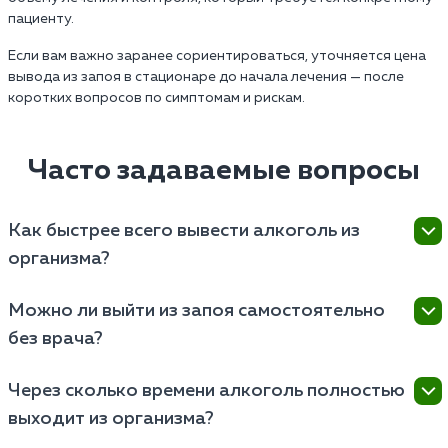
пациенту.
Если вам важно заранее сориентироваться, уточняется цена
вывода из запоя в стационаре до начала лечения — после
коротких вопросов по симптомам и рискам.
Часто задаваемые вопросы
Как быстрее всего вывести алкоголь из
организма?
Самый быстрый способ очистить кровь от
Можно ли выйти из запоя самостоятельно
этилового спирта и токсинов — это инфузионная
без врача?
терапия (капельница). В домашних условиях
ускорить процесс помогут:
Самостоятельный выход возможен, если запой
Через сколько времени алкоголь полностью
длился не более 2–3 дней и у человека нет
Обильное питье (минеральная вода, морсы).
выходит из организма?
хронических заболеваний. В этом случае нужно:
Прием сорбентов (активированный уголь,