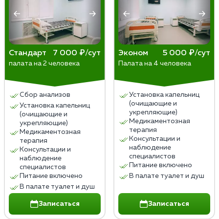
административную, гражданско-правовую или
уголовную ответственность в соответствии с
законом.
Стандарт
7 000 ₽/сут
Эконом
5 000 ₽/сут
палата на 2 человека
Палата на 4 человека
Сбор анализов
Установка капельниц
(очищающие и
Установка капельниц
укрепляющие)
(очищающие и
Медикаментозная
укрепляющие)
терапия
Медикаментозная
Консультации и
терапия
наблюдение
Консультации и
специалистов
наблюдение
Питание включено
специалистов
Питание включено
В палате туалет и душ
В палате туалет и душ
Записаться
Записаться