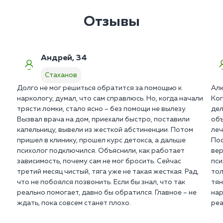
Отзывы
Андрей, 34
Стаханов
Долго не мог решиться обратится за помощью к
Алк
наркологу, думал, что сам справлюсь. Но, когда начали
Ког
трясти ломки, стало ясно – без помощи не вылезу.
дел
Вызвал врача на дом, приехали быстро, поставили
объ
капельницу, вывели из жесткой абстиненции. Потом
леч
пришел в клинику, прошел курс детокса, а дальше
Пос
психолог подключился. Объяснили, как работает
вер
зависимость, почему сам не мог бросить. Сейчас
пси
третий месяц чистый, тяга уже не такая жесткая. Рад,
тол
что не побоялся позвонить. Если бы знал, что так
тян
реально помогает, давно бы обратился. Главное – не
нар
ждать, пока совсем станет плохо.
реа