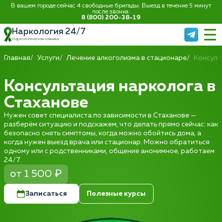
В вашем городе сейчас 4 свободные бригады. Выезд в течение 5 минут
после звонка:
8 (800) 200-38-19
Наркология 24/7
Наркологическая клиника
Главная
Услуги
Лечение алкоголизма в стационаре
Консуль
Консультация нарколога в
Стаханове
Нужен совет специалиста по зависимости в Стаханове —
разберём ситуацию и подскажем, что делать прямо сейчас: как
безопасно снять симптомы, когда можно обойтись дома, а
когда нужен выезд врача или стационар. Можно обратиться
одному или с родственниками, общение анонимное, работаем
24/7.
от 1 500 ₽
Записаться
Полезные курсы