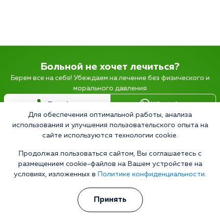
Больной не хочет лечиться?
Берем все на себя! Убеждаем на лечение без физического и
морального давления
Телефон
WhatsApp
Для обеспечения оптимальной работы, анализа
использования и улучшения пользовательского опыта на
сайте используются технологии cookie.
Я ознакомлен(а) с
Политикой конфиденциальности
и даю свое
Согласие
Продолжая пользоваться сайтом, Вы соглашаетесь с
на обработку персональных данных
размещением cookie-файлов на Вашем устройстве на
Записаться
условиях, изложенных в
Политике конфиденциальности.
Принять