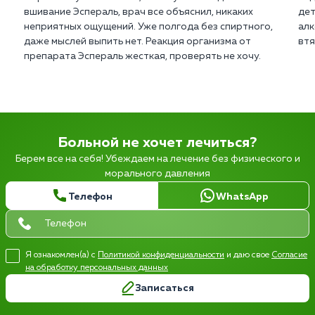
вшивание Эспераль, врач все объяснил, никаких
дет
неприятных ощущений. Уже полгода без спиртного,
алк
даже мыслей выпить нет. Реакция организма от
втя
препарата Эспераль жесткая, проверять не хочу.
Больной не хочет лечиться?
Берем все на себя! Убеждаем на лечение без физического и
морального давления
Телефон
WhatsApp
Я ознакомлен(а) с
Политикой конфиденциальности
и даю свое
Согласие
на обработку персональных данных
Записаться