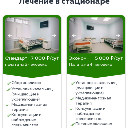
Лечение в стационаре
спиртному, чтобы предотвратить подобные
исчезнет, может потребоваться дополнительная
трезвости. У других тяга к спиртному просто
ситуации в будущем.
поддержка и лечение.
снижается. Более эффективной терапия будет в
стационаре наркологической клиники или при
амбулаторном посещении психолога и психиатра.
Группы поддержки тоже меняют мышление
пациента, обеспечивая дополнительную помощь в
преодолении физической зависимости.
Стандарт
7 000 ₽/сут
Эконом
5 000 ₽/сут
палата на 2 человека
Палата на 4 человека
Сбор анализов
Установка капельниц
(очищающие и
Установка капельниц
укрепляющие)
(очищающие и
Медикаментозная
укрепляющие)
терапия
Медикаментозная
Консультации и
терапия
наблюдение
Консультации и
специалистов
наблюдение
Питание включено
специалистов