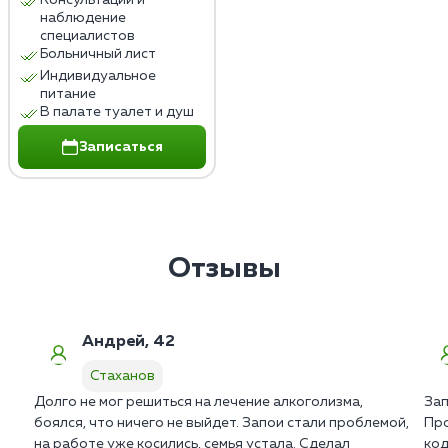
Консультации и
наблюдение
специалистов
Больничный лист
Индивидуальное
питание
В палате туалет и душ
Записаться
Отзывы
Андрей, 42
Стаханов
Долго не мог решиться на лечение алкоголизма,
Зап
боялся, что ничего не выйдет. Запои стали проблемой,
Про
на работе уже косились, семья устала. Сделал
код