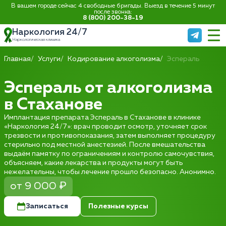
В вашем городе сейчас 4 свободные бригады. Выезд в течение 5 минут
после звонка:
8 (800) 200-38-19
Наркология 24/7
Наркологическая клиника
Главная
Услуги
Кодирование алкоголизма
Эспераль
Эспераль от алкоголизма
в Стаханове
Имплантация препарата Эспераль в Стаханове в клинике
«Наркология 24/7»: врач проводит осмотр, уточняет срок
трезвости и противопоказания, затем выполняет процедуру
стерильно под местной анестезией. После вмешательства
выдаём памятку по ограничениям и контролю самочувствия,
объясняем, какие лекарства и продукты могут быть
нежелательны, чтобы лечение прошло безопасно. Анонимно.
от 9 000 ₽
Записаться
Полезные курсы