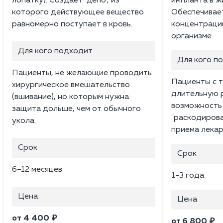
лопатку). Создает "депо", из
импланта в ж
которого действующее вещество
Обеспечивае
равномерно поступает в кровь.
концентраци
организме.
Для кого подходит
Для кого п
Пациенты, не желающие проводить
Пациенты с 
хирургическое вмешательство
длительную 
(вшивание), но которым нужна
возможность
защита дольше, чем от обычного
"раскодирова
укола.
приема лекар
Срок
Срок
6–12 месяцев
1–3 года
Цена
Цена
от 4 400 ₽
от 6 800 ₽