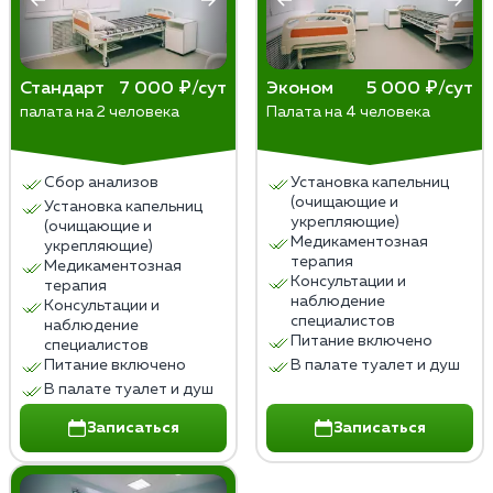
послекодировочного периода, низкой мотивации к
лечению или сильного стресса. Отрицательные
последствия проявляются в виде психических
Стандарт
7 000 ₽/сут
Эконом
5 000 ₽/сут
расстройств (депрессия, тревога, бессонница,
палата на 2 человека
Палата на 4 человека
галлюцинации), соматических осложнений
(гипертония, аритмия, гастрит, язва), суицидальных
тенденций или смерти от передозировки алкоголя.
Сбор анализов
Установка капельниц
(очищающие и
Установка капельниц
укрепляющие)
(очищающие и
Медикаментозная
укрепляющие)
терапия
Медикаментозная
Консультации и
терапия
наблюдение
Консультации и
специалистов
наблюдение
Питание включено
специалистов
Питание включено
В палате туалет и душ
В палате туалет и душ
Записаться
Записаться