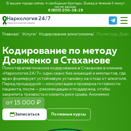
В вашем городе сейчас 4 свободные бригады. Выезд в течение 5 минут
после звонка:
8 (800) 200-38-19
Наркология 24/7
Наркологическая клиника
Главная
Услуги
Кодирование алкоголизма
По методу Довж
Кодирование по методу
Довженко в Стаханове
Психотерапевтическое кодирование в Стаханове в клинике
«Наркология 24/7»: один сеанс без инъекций и имплантов, где
врач формирует устойчивую установку на отказ от алкоголя.
Перед процедурой — консультация и проверка готовности
пациента, после — рекомендации и поддержка, чтобы
закрепить трезвость и снизить риск срыва. Анонимно.
от 15 000 ₽
Записаться
Полезные курсы