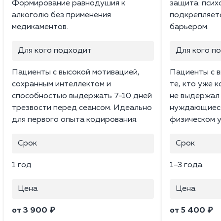
Формирование равнодушия к
защита: псих
алкоголю без применения
подкрепляет
медикаментов.
барьером.
Для кого подходит
Для кого п
Пациенты с высокой мотивацией,
Пациенты с в
сохранным интеллектом и
те, кто уже 
способностью выдержать 7-10 дней
не выдержал 
трезвости перед сеансом. Идеально
нуждающиеся 
для первого опыта кодирования.
физическом у
Срок
Срок
1 год
1–3 года
Цена
Цена
от 3 900 ₽
от 5 400 ₽