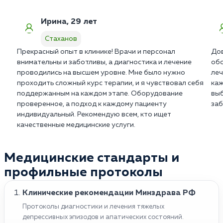
Терапия всегда требует дисциплинированного
подхода со стороны пациента.
Ирина, 29 лет
Стаханов
Прекрасный опыт в клинике! Врачи и персонал
Дов
внимательны и заботливы, а диагностика и лечение
обо
проводились на высшем уровне. Мне было нужно
леч
проходить сложный курс терапии, и я чувствовал себя
каж
поддержанным на каждом этапе. Оборудование
выб
проверенное, а подход к каждому пациенту
заб
индивидуальный. Рекомендую всем, кто ищет
качественные медицинские услуги.
Медицинские стандарты и
профильные протоколы
Клинические рекомендации Минздрава РФ
Протоколы диагностики и лечения тяжелых
депрессивных эпизодов и апатических состояний.