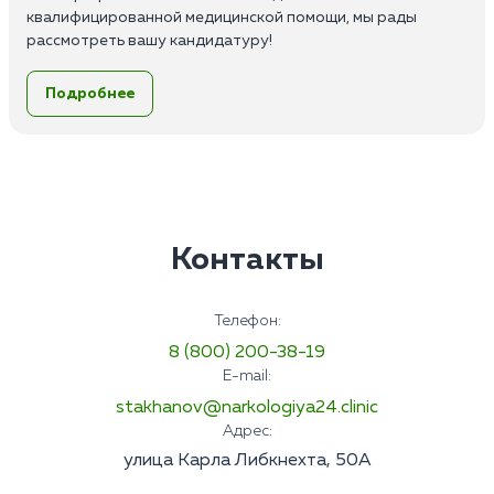
квалифицированной медицинской помощи, мы рады
рассмотреть вашу кандидатуру!
Обязанности:
Подробнее
Выезд на дом, первичное обследование пациентов;
Назначение и ведение лечения;
Консультативная помощь;
Мотивация и сопровождение пациента в стационар;
Заполнение медицинской документации и ведение
истории болезни.
Требования:
Контакты
Высшее или среднее медицинское образование по
специальности;
Опыт работы от 1 до 3 лет;
Телефон:
Наличие сертификата по психиатрии или наркологии;
8 (800) 200-38-19
Знание основ психиатрии и наркологии, а также
E-mail:
основных методов инструментальной и лабораторной
диагностики;
stakhanov@narkologiya24.clinic
Умение работать в команде;
Адрес:
Ответственность;
улица Карла Либкнехта, 50А
Пунктуальность и высокая