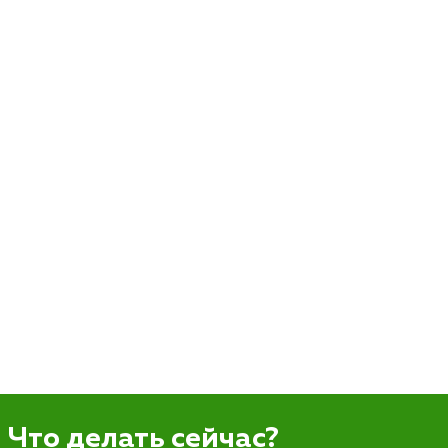
клиентоориентированность;
Навык внутривенных инъекций.
Условия:
Зарплата от 150 000 ₽;
Возможность профессионального развития и
применения современных методик в практике;
Комфортные условия труда и дружный коллектив;
Работа по договору;
Гибкий график работы.
Что делать сейчас?