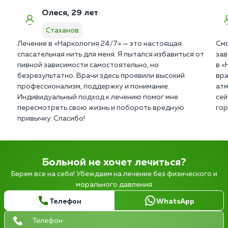
Олеся, 29 лет
Стаханов
Лечение в «Наркология 24/7» — это настоящая
Смо
спасательная нить для меня. Я пытался избавиться от
зав
пивной зависимости самостоятельно, но
в «
безрезультатно. Врачи здесь проявили высокий
вра
профессионализм, поддержку и понимание.
атм
Индивидуальный подход к лечению помог мне
сей
пересмотреть свою жизнь и побороть вредную
гор
привычку. Спасибо!
Больной не хочет лечиться?
Берем все на себя! Убеждаем на лечение без физического и
морального давления
Телефон
WhatsApp