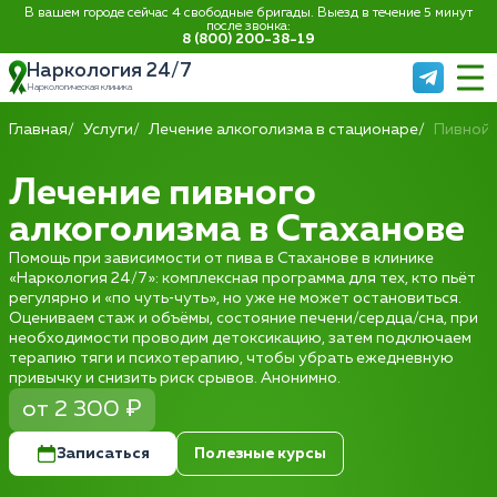
В вашем городе сейчас 4 свободные бригады. Выезд в течение 5 минут
после звонка:
8 (800) 200-38-19
Наркология 24/7
Наркологическая клиника
Главная
Услуги
Лечение алкоголизма в стационаре
Пивной 
Лечение пивного
алкоголизма в Стаханове
Помощь при зависимости от пива в Стаханове в клинике
«Наркология 24/7»: комплексная программа для тех, кто пьёт
регулярно и «по чуть‑чуть», но уже не может остановиться.
Оцениваем стаж и объёмы, состояние печени/сердца/сна, при
необходимости проводим детоксикацию, затем подключаем
терапию тяги и психотерапию, чтобы убрать ежедневную
привычку и снизить риск срывов. Анонимно.
от 2 300 ₽
Записаться
Полезные курсы