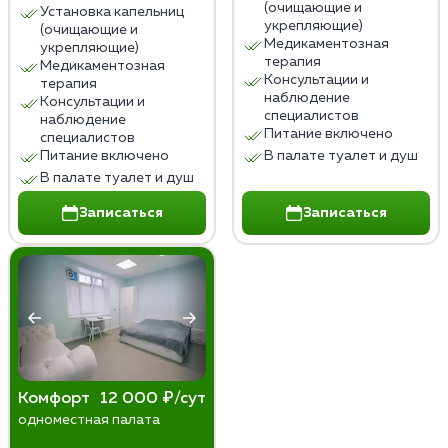
(очищающие и
Установка капельниц
Лечение пивного алкоголизма в домашних условиях
укрепляющие)
(очищающие и
не заменяет профессиональной медицинской и
Медикаментозная
укрепляющие)
терапия
психологической помощи, которая необходима для
Медикаментозная
Консультации и
терапия
эффективного и безопасного лечения.
наблюдение
Консультации и
специалистов
наблюдение
Питание включено
специалистов
Питание включено
В палате туалет и душ
В палате туалет и душ
Записаться
Записаться
Комфорт
12 000 ₽/сут
одноместная палата