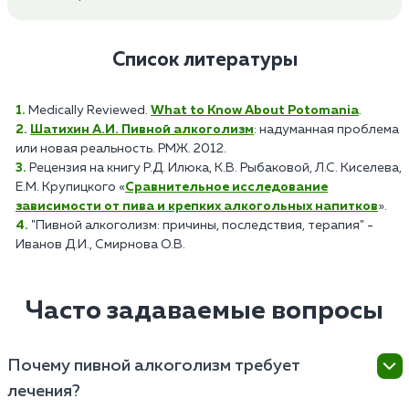
Список литературы
Medically Reviewed.
What to Know About Potomania
.
Шатихин А.И. Пивной алкоголизм
: надуманная проблема
или новая реальность. РМЖ. 2012.
Рецензия на книгу Р.Д. Илюка, К.В. Рыбаковой, Л.С. Киселева,
Е.М. Крупицкого «
Сравнительное исследование
зависимости от пива и крепких алкогольных напитков
».
"Пивной алкоголизм: причины, последствия, терапия" -
Иванов Д.И., Смирнова О.В.
Часто задаваемые вопросы
Почему пивной алкоголизм требует
лечения?