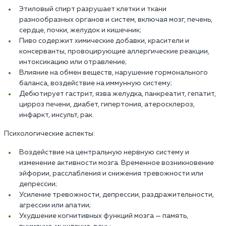
Этиловый спирт разрушает клетки и ткани
разнообразных органов и систем, включая мозг, печень,
сердце, почки, желудок и кишечник;
Пиво содержит химические добавки, красители и
консерванты, провоцирующие аллергические реакции,
интоксикацию или отравление;
Влияние на обмен веществ, нарушение гормонального
баланса, воздействие на иммунную систему;
Дебютирует гастрит, язва желудка, панкреатит, гепатит,
цирроз печени, диабет, гипертония, атеросклероз,
инфаркт, инсульт, рак.
Психологические аспекты:
Воздействие на центральную нервную систему и
изменение активности мозга. Временное возникновение
эйфории, расслабления и снижения тревожности или
депрессии;
Усиление тревожности, депрессии, раздражительности,
агрессии или апатии;
Ухудшение когнитивных функций мозга — память,