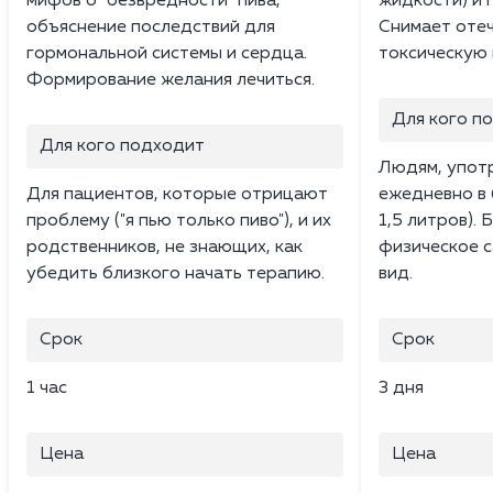
мифов о "безвредности" пива,
жидкости) и 
объяснение последствий для
Снимает отеч
гормональной системы и сердца.
токсическую 
Формирование желания лечиться.
Для кого п
Для кого подходит
Людям, упот
Для пациентов, которые отрицают
ежедневно в 
проблему ("я пью только пиво"), и их
1,5 литров).
родственников, не знающих, как
физическое с
убедить близкого начать терапию.
вид.
Срок
Срок
1 час
3 дня
Цена
Цена