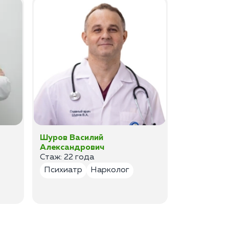
Шуров Василий
Шурова Ек
Александрович
Анатольев
Стаж: 22 года
Стаж:17 ле
Психиатр
Нарколог
Психиатр
Психотер