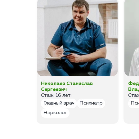
а
Николаев Станислав
Фед
Сергеевич
Вла
Стаж: 16 лет
Стаж
лог
Главный врач
Психиатр
Пс
Нарколог