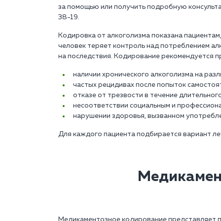
за помощью или получить подробную консульта
38-19.
Кодировка от алкоголизма показана пациентам,
человек теряет контроль над потреблением ал
на последствия. Кодирование рекомендуется п
наличии хронического алкоголизма на разл
частых рецидивах после попыток самостоя
отказе от трезвости в течение длительног
несоответствии социальным и профессион
нарушении здоровья, вызванном употребле
Для каждого пациента подбирается вариант леч
Медикамен
Медикаментозное кодирование представляет п