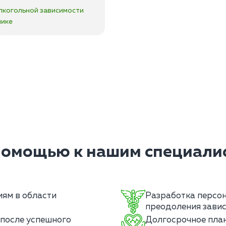
лкогольной зависимости
нике
помощью к нашим специалис
ям в области
Разработка персо
преодоления завис
после успешного
Долгосрочное пла