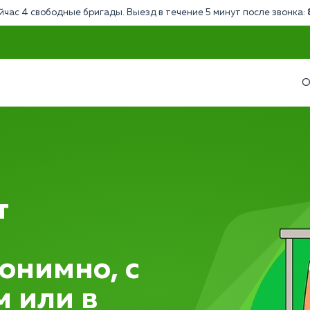
йчас 4 свободные бригады. Выезд в течение 5 минут после звонка:
О
т
онимно, с
м или в