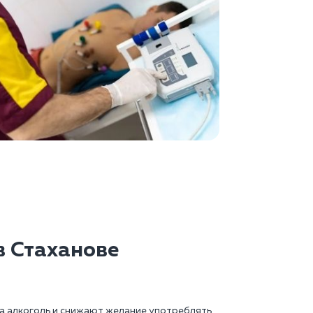
 Стаханове
а алкоголь и снижают желание употреблять