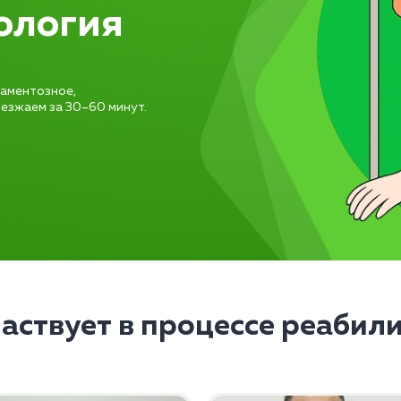
ология
каментозное,
езжаем за 30–60 минут.
частвует в процессе реабил