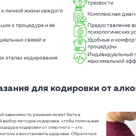
трезвости.
 к личной жизни каждого
Комплексная диагн
ции о процедуре и её
Предоставление в
психологических ус
циальных связей и
Удобные и комфор
процедуры.
Индивидуальный п
ех этапах кодирования.
максимальной эфф
азания для кодировки от алко
ной зависимости, решение может быть в
й выбор методов кодировки, чтобы помочь вам
роцедура кодировки от спиртного — это
лкоголю и восстановить здоровье. Обратиться