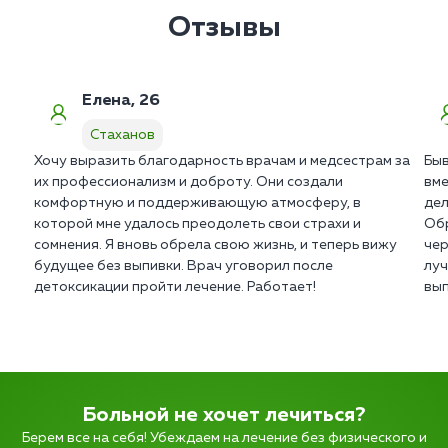
Отзывы
Елена, 26
Стаханов
Хочу выразить благодарность врачам и медсестрам за
Быв
их профессионализм и доброту. Они создали
вме
комфортную и поддерживающую атмосферу, в
дел
которой мне удалось преодолеть свои страхи и
Обр
сомнения. Я вновь обрела свою жизнь, и теперь вижу
чер
будущее без выпивки. Врач уговорил после
луч
детоксикации пройти лечение. Работает!
вып
Больной не хочет лечиться?
Берем все на себя! Убеждаем на лечение без физического и