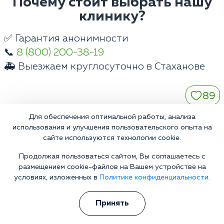
Почему стоит выбрать нашу
клинику?
✅ Гарантия анонимности
📞
8 (800) 200-38-19
🚑 Выезжаем круглосуточно в Стаханове
89
Для обеспечения оптимальной работы, анализа
использования и улучшения пользовательского опыта на
сайте используются технологии cookie.
Контакты
Продолжая пользоваться сайтом, Вы соглашаетесь с
размещением cookie-файлов на Вашем устройстве на
Телефон:
условиях, изложенных в
Политике конфиденциальности.
8 (800) 200-38-19
E-mail:
Принять
stakhanov@narkologiya24.clinic
Адрес: