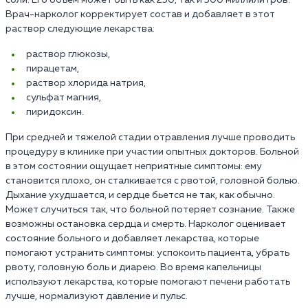
соли. Его объем может быть как 250, так и 500 миллилитров.
Врач-нарколог корректирует состав и добавляет в этот
раствор следующие лекарства:
раствор глюкозы,
пирацетам,
раствор хлорида натрия,
сульфат магния,
пиридоксин.
При средней и тяжелой стадии отравления лучше проводить
процедуру в клинике при участии опытных докторов. Больной
в этом состоянии ощущает неприятные симптомы: ему
становится плохо, он сталкивается с рвотой, головной болью.
Дыхание ухудшается, и сердце бьется не так, как обычно.
Может случиться так, что больной потеряет сознание. Также
возможны остановка сердца и смерть. Нарколог оценивает
состояние больного и добавляет лекарства, которые
помогают устранить симптомы: успокоить пациента, убрать
рвоту, головную боль и диарею. Во время капельницы
используют лекарства, которые помогают печени работать
лучше, нормализуют давление и пульс.