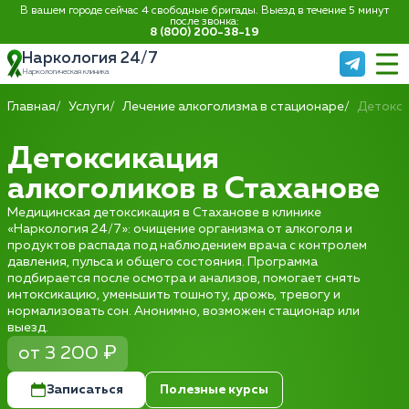
В вашем городе сейчас 4 свободные бригады. Выезд в течение 5 минут
после звонка:
8 (800) 200-38-19
Наркология 24/7
Наркологическая клиника
Главная
Услуги
Лечение алкоголизма в стационаре
Детокси
Детоксикация
алкоголиков в Стаханове
Медицинская детоксикация в Стаханове в клинике
«Наркология 24/7»: очищение организма от алкоголя и
продуктов распада под наблюдением врача с контролем
давления, пульса и общего состояния. Программа
подбирается после осмотра и анализов, помогает снять
интоксикацию, уменьшить тошноту, дрожь, тревогу и
нормализовать сон. Анонимно, возможен стационар или
выезд.
от 3 200 ₽
Записаться
Полезные курсы