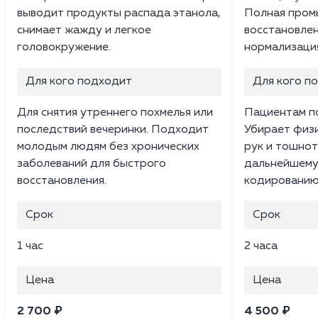
выводит продукты распада этанола,
Полная промы
снимает жажду и легкое
восстановлен
головокружение.
нормализация
Для кого подходит
Для кого п
Для снятия утреннего похмелья или
Пациентам по
последствий вечеринки. Подходит
Убирает физи
молодым людям без хронических
рук и тошнот
заболеваний для быстрого
дальнейшему
восстановления.
кодированию
Срок
Срок
1 час
2 часа
Цена
Цена
2 700 ₽
4 500 ₽