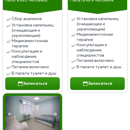
палата на 2 человека
Палата на 4 человека
Реабилитационные программы включают в себя
поддержку со стороны специалистов,
поддержание здорового образа жизни,
Сбор анализов
Установка капельниц
социальную адаптацию и укрепление
(очищающие и
Установка капельниц
психоэмоционального состояния. Важно следовать
укрепляющие)
(очищающие и
Медикаментозная
рекомендациям врачей и поддерживать свой путь к
укрепляющие)
терапия
Медикаментозная
выздоровлению.
Консультации и
терапия
наблюдение
Консультации и
специалистов
наблюдение
Питание включено
специалистов
Питание включено
В палате туалет и душ
В палате туалет и душ
Записаться
Записаться