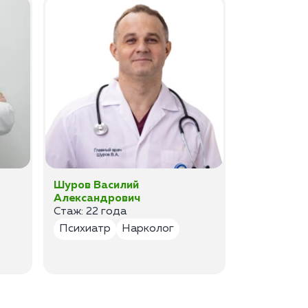
Шуров Василий
Шурова Ек
Александрович
Анатольев
Стаж: 22 года
Стаж:17 ле
Психиатр
Нарколог
Психиатр
Психотер