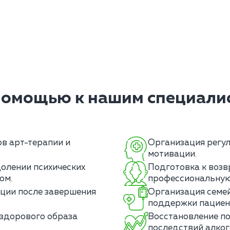
помощью к нашим специалис
в арт-терапии и
Организация регу
мотивации.
олении психических
Подготовка к воз
ом.
профессиональную
ции после завершения
Организация семей
поддержки пациен
 здорового образа
Восстановление по
последствий алког