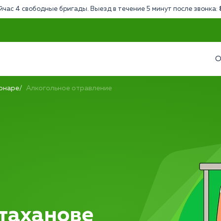
йчас 4 свободные бригады. Выезд в течение 5 минут после звонка:
О
ионаре
Алкогольное отравление
Стаханове