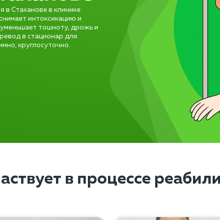
 в Стаханове в клинике
 снимает интоксикацию и
 уменьшает тошноту, дрожь и
ревод в стационар для
мно, круглосуточно.
частвует в процессе реабил