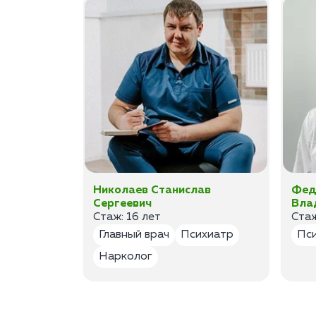
а
Николаев Станислав
Фед
Сергеевич
Вла
Стаж: 16 лет
Стаж
лог
Главный врач
Психиатр
Пс
Нарколог