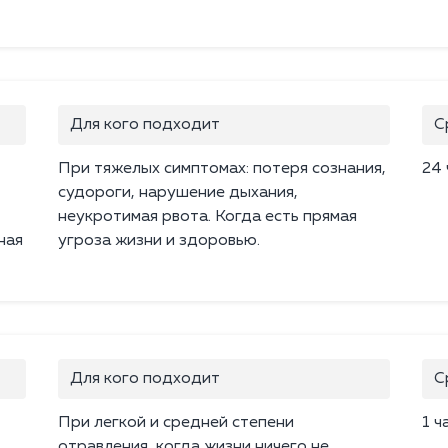
Для кого подходит
С
При тяжелых симптомах: потеря сознания,
24 
судороги, нарушение дыхания,
неукротимая рвота. Когда есть прямая
ная
угроза жизни и здоровью.
Для кого подходит
С
При легкой и средней степени
1 ч
отравления, когда жизни ничего не