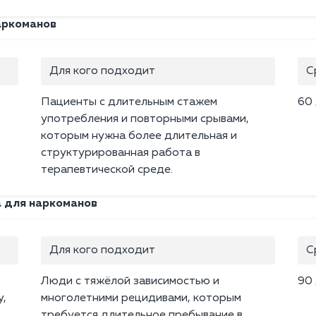
аркоманов
Для кого подходит
С
Пациенты с длительным стажем
60
употребления и повторными срывами,
которым нужна более длительная и
структурированная работа в
терапевтической среде.
а для наркоманов
Для кого подходит
С
Люди с тяжёлой зависимостью и
90
у,
многолетними рецидивами, которым
требуется длительное пребывание в