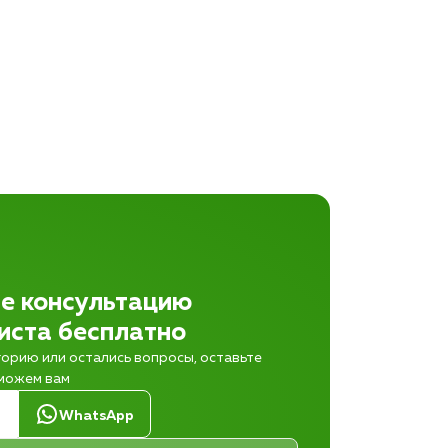
е консультацию
иста бесплатно
горию или остались вопросы, оставьте
оможем вам
н
WhatsApp