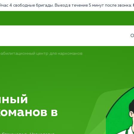
йчас 4 свободные бригады. Выезд в течение 5 минут после звонка:
О
еабилитационный центр для наркоманов
нный
команов в