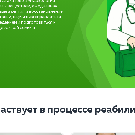
в Стаханове в «Наркология
па к веществам, ежедневная
овые занятия и восстановление
ации, научиться справляться
ведением и подготовиться к
ддержкой семьи и
частвует в процессе реабил