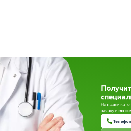
Получит
специал
Не нашли кате
заявку и мы п
Телефо