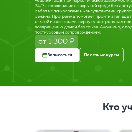
Реабилитация при наркотической зависимости 
24/7»: проживание в закрытой среде без досту
работа с психологами и консультантами, групп
режима. Программа помогает пройти этап адапт
с тягой и триггерами, вернуть контроль над по
возвращению домой без срыва. Анонимно, с по
посткурсовым сопровождением.
от 1 300 ₽
Записаться
Полезные курсы
Кто у