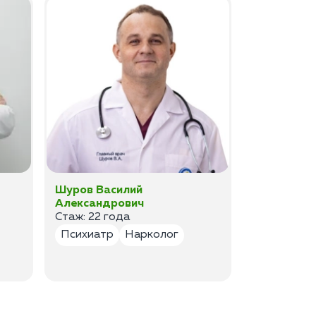
Шуров Василий
Шурова Ек
Александрович
Анатольев
Стаж: 22 года
Стаж:17 ле
Психиатр
Нарколог
Психиатр
Психотер