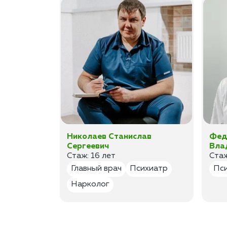
а
Николаев Станислав
Фед
Сергеевич
Вла
Стаж: 16 лет
Стаж
лог
Главный врач
Психиатр
Пс
Нарколог