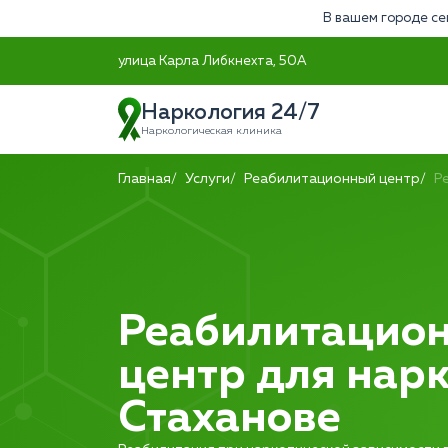
В вашем городе се
улица Карла Либкнехта, 50А
Наркология 24/7
Наркологическая клиника
Главная
Услуги
Реабилитационный центр
Р
Реабилитацио
центр для нар
Стаханове